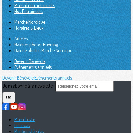
Plans d'entrainements
Nos Entraîneurs
Marche Nordique
Horaires & Lieux
Articles
Galeries photos Running
Galerie photos Marche Nordique
Devenir Bénévole
Evènements annuels
Devenir Bénévole
Evènements annuels
Je m'abonne à la newsletter
OK
Plan du site
Licences
Mentions légales