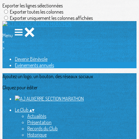
Exporter les lignes sélectionnées
Exporter toutes les colonnes
Exporter uniquement les colonnes affichées
Menu
<
>
Devenir Bénévole
Evènements annuels
Ajoutez un logo, un bouton, des réseaux sociaux
Cliquez pour éditer
Le Club
▴
▾
Actualités
Présentation
Records du Club
Historique