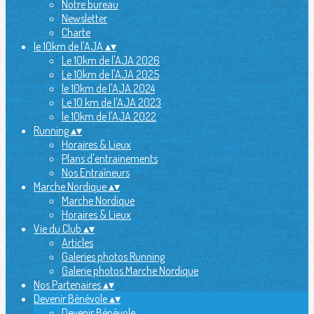
Notre bureau
Newsletter
Charte
le 10km de l'AJA
▴
▾
Le 10km de l'AJA 2026
Le 10km de l'AJA 2025
le 10km de l'AJA 2024
Le 10 km de l'AJA 2023
le 10km de l'AJA 2022
Running
▴
▾
Horaires & Lieux
Plans d'entrainements
Nos Entraîneurs
Marche Nordique
▴
▾
Marche Nordique
Horaires & Lieux
Vie du Club
▴
▾
Articles
Galeries photos Running
Galerie photos Marche Nordique
Nos Partenaires
▴
▾
Devenir Bénévole
▴
▾
Devenir Bénévole