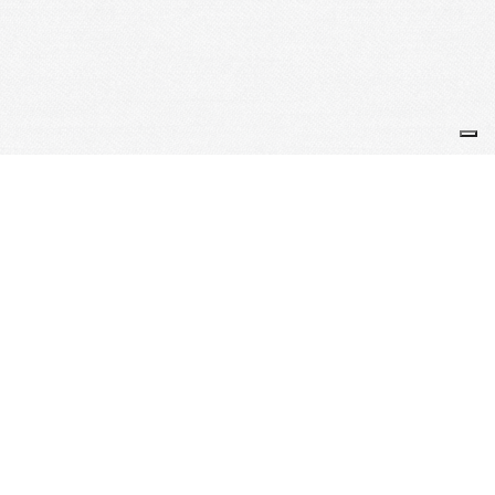
Je m'abonne à la newsletter
OK
Plan du site
Licences
Mentions légales
CGUV
Paramétrer vos cookies
Se connecter
Propulsé par AssoConnect, le logiciel des associations Sportives