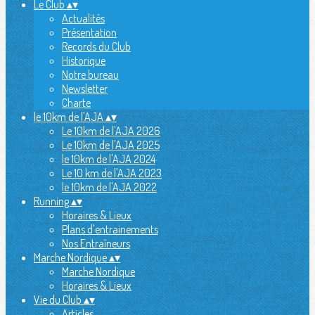
Le Club
▴
▾
Actualités
Présentation
Records du Club
Historique
Notre bureau
Newsletter
Charte
le 10km de l'AJA
▴
▾
Le 10km de l'AJA 2026
Le 10km de l'AJA 2025
le 10km de l'AJA 2024
Le 10 km de l'AJA 2023
le 10km de l'AJA 2022
Running
▴
▾
Horaires & Lieux
Plans d'entrainements
Nos Entraîneurs
Marche Nordique
▴
▾
Marche Nordique
Horaires & Lieux
Vie du Club
▴
▾
Articles