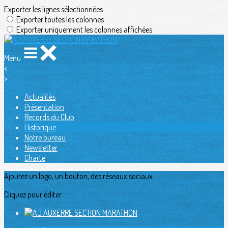
Exporter les lignes sélectionnées
Exporter toutes les colonnes
Exporter uniquement les colonnes affichées
Menu
<
>
Actualités
Présentation
Records du Club
Historique
Notre bureau
Newsletter
Charte
Ajoutez un logo, un bouton, des réseaux sociaux
Cliquez pour éditer