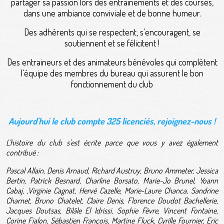
partager sa passion lors des entraînements et des courses,
dans une ambiance conviviale et de bonne humeur.
Des adhérents qui se respectent, s'encouragent, se
soutiennent et se félicitent !
Des entraineurs et des animateurs bénévoles qui complètent
l'équipe des membres du bureau qui assurent le bon
fonctionnement du club
Aujourd'hui le club compte 325 licenciés, rejoignez-nous !
L'histoire du club s'est écrite parce que vous y avez également
contribué :
Pascal Allain, Denis Arnaud, Richard Austruy, Bruno Ammeter, Jessica
Bertin, Patrick Besnard, Charline Borsato, Marie-Jo Brunel, Yoann
Cabaj, ,Virginie Cagnat, Hervé Cazelle, Marie-Laure Chanca, Sandrine
Charnet, Bruno Chatelet, Claire Denis, Florence Doudot Bachellerie,
Jacques Doutsas, Bilâle El Idrissi, Sophie Fèvre, Vincent Fontaine,
Corine Fialon, Sébastien François, Martine Fluck, Cyrille Fournier,
Eric