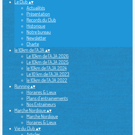
Le Club
▴
▾
Actualités
Présentation
Records du Club
Historique
Notre bureau
Newsletter
Charte
le 10km de l'AJA
▴
▾
Le 10km de l'AJA 2026
Le 10km de l'AJA 2025
le 10km de l'AJA 2024
Le 10 km de l'AJA 2023
le 10km de l'AJA 2022
Running
▴
▾
Horaires & Lieux
Plans d'entrainements
Nos Entraîneurs
Marche Nordique
▴
▾
Marche Nordique
Horaires & Lieux
Vie du Club
▴
▾
Articles