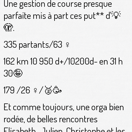
Une gestion de course presque
parfaite mis à part ces put** d'💡
🫣.
335 partants/63 ♀️
162 km 10 950 d+/10200d- en 31 h
30🤪
179 /26 ♀️/🥈🥳
Et comme toujours, une orga bien
rodée, de belles rencontres
Elisabeth , Julien, Christophe et les