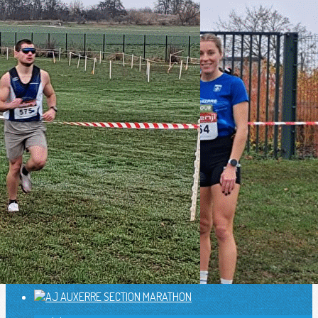
Exporter les lignes sélectionnées
Exporter toutes les colonnes
Exporter uniquement les colonnes affichées
Menu
<
>
Actualités
Présentation
Records du Club
Historique
Notre bureau
Newsletter
Charte
Ajoutez un logo, un bouton, des réseaux sociaux
Cliquez pour éditer