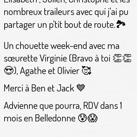
nombreux traileurs avec qui j'ai pu
partager un p'tit bout de route.🏞
Un chouette week-end avec ma
sœurette Virginie (Bravo à toi 👏👏
😍), Agathe et Olivier 🥰
Merci à Ben et Jack 💙
Advienne que pourra, RDV dans 1
mois en Belledonne 😰😱