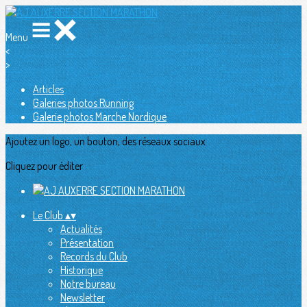
Menu
<
>
Articles
Galeries photos Running
Galerie photos Marche Nordique
Ajoutez un logo, un bouton, des réseaux sociaux
Cliquez pour éditer
Le Club
▴
▾
Actualités
Présentation
Records du Club
Historique
Notre bureau
Newsletter