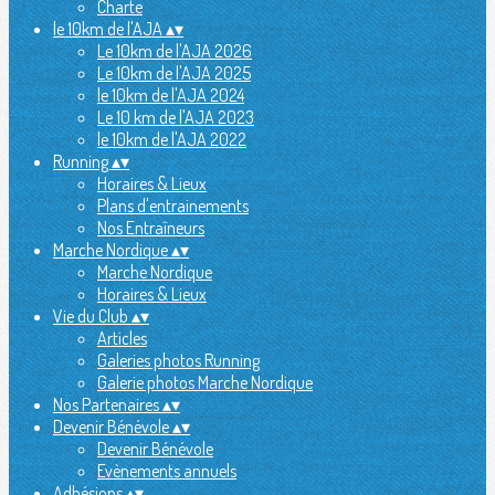
Charte
le 10km de l'AJA
▴
▾
Le 10km de l'AJA 2026
Le 10km de l'AJA 2025
le 10km de l'AJA 2024
Le 10 km de l'AJA 2023
le 10km de l'AJA 2022
Running
▴
▾
Horaires & Lieux
Plans d'entrainements
Nos Entraîneurs
Marche Nordique
▴
▾
Marche Nordique
Horaires & Lieux
Vie du Club
▴
▾
Articles
Galeries photos Running
Galerie photos Marche Nordique
Nos Partenaires
▴
▾
Devenir Bénévole
▴
▾
Devenir Bénévole
Evènements annuels
Adhésions
▴
▾