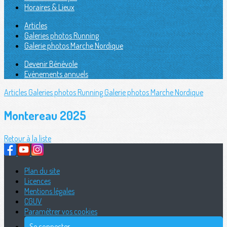
Horaires & Lieux
Articles
Galeries photos Running
Galerie photos Marche Nordique
Devenir Bénévole
Evènements annuels
Articles
Galeries photos Running
Galerie photos Marche Nordique
Montereau 2025
Retour à la liste
Plan du site
Licences
Mentions légales
CGUV
Paramétrer vos cookies
Se connecter