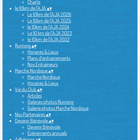
Charte
le 10km de l'AJA
▴
▾
Le 10km de l'AJA 2026
Le 10km de l'AJA 2025
le 10km de l'AJA 2024
Le 10 km de l'AJA 2023
le 10km de l'AJA 2022
Running
▴
▾
Horaires & Lieux
Plans d'entrainements
Nos Entraîneurs
Marche Nordique
▴
▾
Marche Nordique
Horaires & Lieux
Vie du Club
▴
▾
Articles
Galeries photos Running
Galerie photos Marche Nordique
Nos Partenaires
▴
▾
Devenir Bénévole
▴
▾
Devenir Bénévole
Evènements annuels
Adhésions
▴
▾