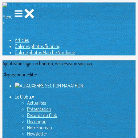
Menu
<
>
Articles
Galeries photos Running
Galerie photos Marche Nordique
Ajoutez un logo, un bouton, des réseaux sociaux
Cliquez pour éditer
Le Club
▴
▾
Actualités
Présentation
Records du Club
Historique
Notre bureau
Newsletter