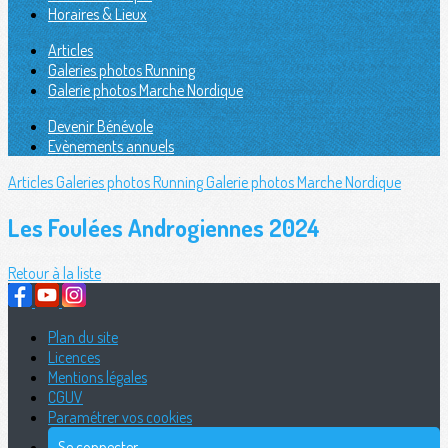
Horaires & Lieux
Articles
Galeries photos Running
Galerie photos Marche Nordique
Devenir Bénévole
Evènements annuels
Articles
Galeries photos Running
Galerie photos Marche Nordique
Les Foulées Androgiennes 2024
Retour à la liste
Plan du site
Licences
Mentions légales
CGUV
Paramétrer vos cookies
Se connecter