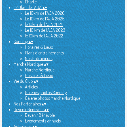
Charte
le 10km de l'AJA
▴
▾
Le 10km de l'AJA 2026
Le 10km de l'AJA 2025
le 10km de l'AJA 2024
Le 10 km de l'AJA 2023
le 10km de l'AJA 2022
Running
▴
▾
Horaires & Lieux
Plans d'entrainements
Nos Entraîneurs
Marche Nordique
▴
▾
Marche Nordique
Horaires & Lieux
Vie du Club
▴
▾
Articles
Galeries photos Running
Galerie photos Marche Nordique
Nos Partenaires
▴
▾
Devenir Bénévole
▴
▾
Devenir Bénévole
Evènements annuels
Adhésions
▴
▾