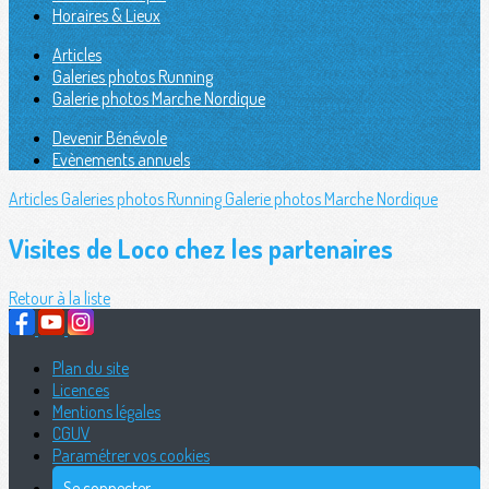
Horaires & Lieux
Articles
Galeries photos Running
Galerie photos Marche Nordique
Devenir Bénévole
Evènements annuels
Articles
Galeries photos Running
Galerie photos Marche Nordique
Visites de Loco chez les partenaires
Retour à la liste
Plan du site
Licences
Mentions légales
CGUV
Paramétrer vos cookies
Se connecter