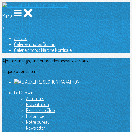
Menu
<
>
Articles
Galeries photos Running
Galerie photos Marche Nordique
Ajoutez un logo, un bouton, des réseaux sociaux
Cliquez pour éditer
Le Club
▴
▾
Actualités
Présentation
Records du Club
Historique
Notre bureau
Newsletter