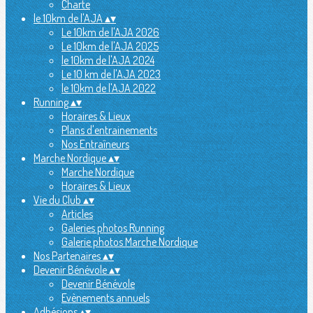
Charte
le 10km de l'AJA
▴
▾
Le 10km de l'AJA 2026
Le 10km de l'AJA 2025
le 10km de l'AJA 2024
Le 10 km de l'AJA 2023
le 10km de l'AJA 2022
Running
▴
▾
Horaires & Lieux
Plans d'entrainements
Nos Entraîneurs
Marche Nordique
▴
▾
Marche Nordique
Horaires & Lieux
Vie du Club
▴
▾
Articles
Galeries photos Running
Galerie photos Marche Nordique
Nos Partenaires
▴
▾
Devenir Bénévole
▴
▾
Devenir Bénévole
Evènements annuels
Adhésions
▴
▾