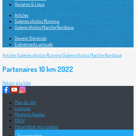
Horaires & Lieux
Articles
Galeries photos Running
Galerie photos Marche Nordique
Devenir Bénévole
Evènements annuels
Articles
Galeries photos Running
Galerie photos Marche Nordique
Partenaires 10 km 2022
Retour à la liste
Plan du site
Licences
Mentions légales
CGUV
Paramétrer vos cookies
Se connecter