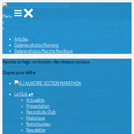
Menu
<
>
Articles
Galeries photos Running
Galerie photos Marche Nordique
Ajoutez un logo, un bouton, des réseaux sociaux
Cliquez pour éditer
Le Club
▴
▾
Actualités
Présentation
Records du Club
Historique
Notre bureau
Newsletter