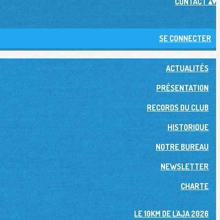
CONTACT
▴
▾
SE CONNECTER
ACTUALITÉS
PRÉSENTATION
RECORDS DU CLUB
HISTORIQUE
NOTRE BUREAU
NEWSLETTER
CHARTE
LE 10KM DE L'AJA 2026