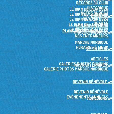
RECORDS DU CLUB
HISTORIQUE
LE 10KM DE L'AJA 2026
NOTRE BUREAU
LE 10KM DE L'AJA 2025
RUNNING
▴
▾
NEWSLETTER
LE 10KM DE L'AJA 2024
CHARTE
LE 10 KM DE L'AJA 2023
HORAIRES & LIEUX
LE 10KM DE L'AJA 2022
PLANS D'ENTRAINEMENTS
MARCHE NORDIQUE
▴
▾
NOS ENTRAÎNEURS
MARCHE NORDIQUE
HORAIRES & LIEUX
VIE DU CLUB
▴
▾
ARTICLES
GALERIES PHOTOS RUNNING
NOS PARTENAIRES
▴
▾
GALERIE PHOTOS MARCHE NORDIQUE
DEVENIR BÉNÉVOLE
▴
▾
DEVENIR BÉNÉVOLE
EVÈNEMENTS ANNUELS
ADHÉSIONS
▴
▾