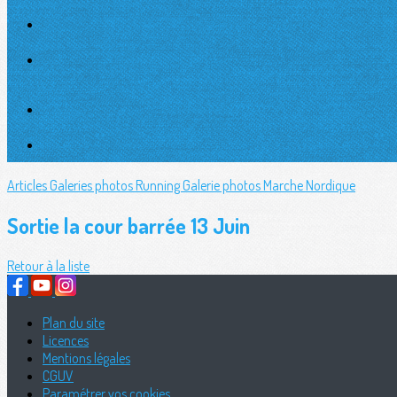
Articles
Galeries photos Running
Galerie photos Marche Nordique
Sortie la cour barrée 13 Juin
Retour à la liste
Plan du site
Licences
Mentions légales
CGUV
Paramétrer vos cookies