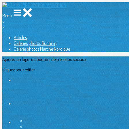
Menu
<
>
Articles
Galeries photos Running
Galerie photos Marche Nordique
Ajoutez un logo, un bouton, des réseaux sociaux
Cliquez pour éditer