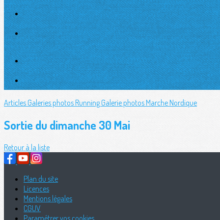
Articles
Galeries photos Running
Galerie photos Marche Nordique
Sortie du dimanche 30 Mai
Retour à la liste
Plan du site
Licences
Mentions légales
CGUV
Paramétrer vos cookies