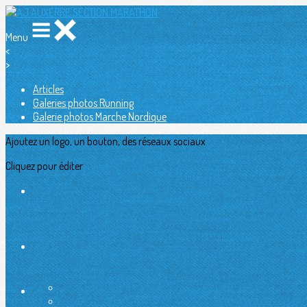
Menu
<
>
Articles
Galeries photos Running
Galerie photos Marche Nordique
Ajoutez un logo, un bouton, des réseaux sociaux
Cliquez pour éditer