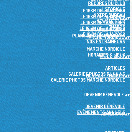
RECORDS DU CLUB
HISTORIQUE
LE 10KM DE L'AJA 2026
NOTRE BUREAU
LE 10KM DE L'AJA 2025
RUNNING
▴
▾
NEWSLETTER
LE 10KM DE L'AJA 2024
CHARTE
LE 10 KM DE L'AJA 2023
HORAIRES & LIEUX
LE 10KM DE L'AJA 2022
PLANS D'ENTRAINEMENTS
MARCHE NORDIQUE
▴
▾
NOS ENTRAÎNEURS
MARCHE NORDIQUE
HORAIRES & LIEUX
VIE DU CLUB
▴
▾
ARTICLES
GALERIES PHOTOS RUNNING
NOS PARTENAIRES
▴
▾
GALERIE PHOTOS MARCHE NORDIQUE
DEVENIR BÉNÉVOLE
▴
▾
DEVENIR BÉNÉVOLE
EVÈNEMENTS ANNUELS
ADHÉSIONS
▴
▾