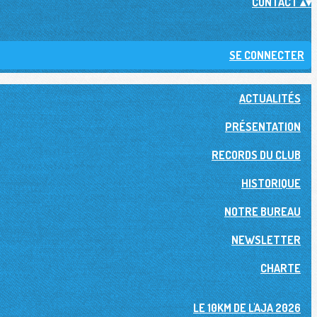
CONTACT
▴
▾
SE CONNECTER
ACTUALITÉS
PRÉSENTATION
RECORDS DU CLUB
HISTORIQUE
NOTRE BUREAU
NEWSLETTER
CHARTE
LE 10KM DE L'AJA 2026