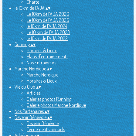
Charte
le 10km de l'AJA
▴
▾
Le 10km de l'AJA 2026
Le 10km de l'AJA 2025
le 10km de l'AJA 2024
Le 10 km de l'AJA 2023
le 10km de l'AJA 2022
Running
▴
▾
Horaires & Lieux
Plans d'entrainements
Nos Entraîneurs
Marche Nordique
▴
▾
Marche Nordique
Horaires & Lieux
Vie du Club
▴
▾
Articles
Galeries photos Running
Galerie photos Marche Nordique
Nos Partenaires
▴
▾
Devenir Bénévole
▴
▾
Devenir Bénévole
Evènements annuels
Adhésions
▴
▾