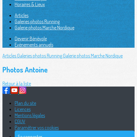
Horaires & Lieux
Articles
Galeries photos Running
Galerie photos Marche Nordique
Devenir Bénévole
Evènements annuels
Articles
Galeries photos Running
Galerie photos Marche Nordique
Photos Antoine
Retour à la liste
Plan du site
Licences
Mentions légales
CGUV
Paramétrer vos cookies
Se connecter