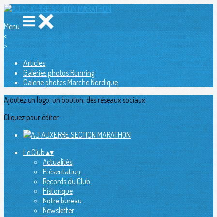
Menu
<
>
Articles
Galeries photos Running
Galerie photos Marche Nordique
Ajoutez un logo, un bouton, des réseaux sociaux
Cliquez pour éditer
Le Club
▴
▾
Actualités
Présentation
Records du Club
Historique
Notre bureau
Newsletter