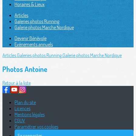
Horaires & Lieux
Articles
Galeries photos Running
Galerie photos Marche Nordique
Devenir Bénévole
Evènements annuels
Articles
Galeries photos Running
Galerie photos Marche Nordique
Photos Antoine
Retour à la liste
Plan du site
Licences
Mentions légales
CGUV
Paramétrer vos cookies
Se connecter