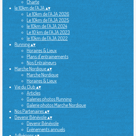
Charte
le 10km de l'AJA
▴
▾
Le 10km de l'AJA 2026
Le 10km de l'AJA 2025
le 10km de l'AJA 2024
Le 10 km de l'AJA 2023
le 10km de l'AJA 2022
Running
▴
▾
Horaires & Lieux
Plans d'entrainements
Nos Entraîneurs
Marche Nordique
▴
▾
Marche Nordique
Horaires & Lieux
Vie du Club
▴
▾
Articles
Galeries photos Running
Galerie photos Marche Nordique
Nos Partenaires
▴
▾
Devenir Bénévole
▴
▾
Devenir Bénévole
Evènements annuels
Adhésions
▴
▾