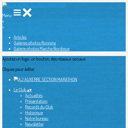
Menu
<
>
Articles
Galeries photos Running
Galerie photos Marche Nordique
Ajoutez un logo, un bouton, des réseaux sociaux
Cliquez pour éditer
Le Club
▴
▾
Actualités
Présentation
Records du Club
Historique
Notre bureau
Newsletter