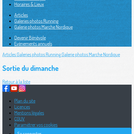
Horaires & Lieux
Articles
Galeries photos Running
Galerie photos Marche Nordique
Devenir Bénévole
Evènements annuels
Articles
Galeries photos Running
Galerie photos Marche Nordique
Sortie du dimanche
Retour à la liste
Plan du site
Licences
Mentions légales
CGUV
Paramétrer vos cookies
Se connecter