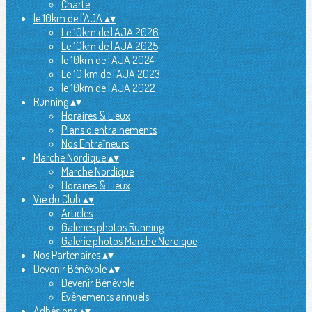
Charte
le 10km de l'AJA
▴
▾
Le 10km de l'AJA 2026
Le 10km de l'AJA 2025
le 10km de l'AJA 2024
Le 10 km de l'AJA 2023
le 10km de l'AJA 2022
Running
▴
▾
Horaires & Lieux
Plans d'entrainements
Nos Entraîneurs
Marche Nordique
▴
▾
Marche Nordique
Horaires & Lieux
Vie du Club
▴
▾
Articles
Galeries photos Running
Galerie photos Marche Nordique
Nos Partenaires
▴
▾
Devenir Bénévole
▴
▾
Devenir Bénévole
Evènements annuels
Adhésions
▴
▾