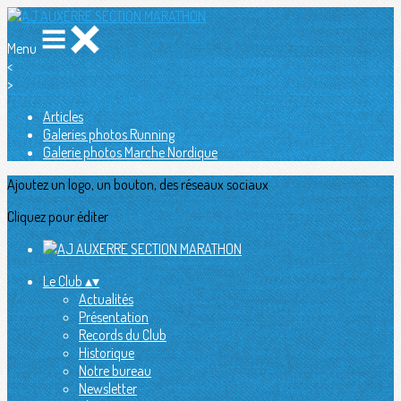
Menu
<
>
Articles
Galeries photos Running
Galerie photos Marche Nordique
Ajoutez un logo, un bouton, des réseaux sociaux
Cliquez pour éditer
Le Club
▴
▾
Actualités
Présentation
Records du Club
Historique
Notre bureau
Newsletter