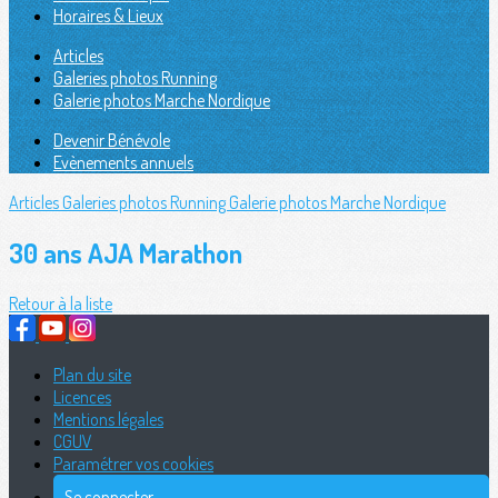
Horaires & Lieux
Articles
Galeries photos Running
Galerie photos Marche Nordique
Devenir Bénévole
Evènements annuels
Articles
Galeries photos Running
Galerie photos Marche Nordique
30 ans AJA Marathon
Retour à la liste
Plan du site
Licences
Mentions légales
CGUV
Paramétrer vos cookies
Se connecter