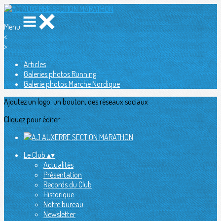
Menu
<
>
Articles
Galeries photos Running
Galerie photos Marche Nordique
Ajoutez un logo, un bouton, des réseaux sociaux
Cliquez pour éditer
Le Club
▴
▾
Actualités
Présentation
Records du Club
Historique
Notre bureau
Newsletter