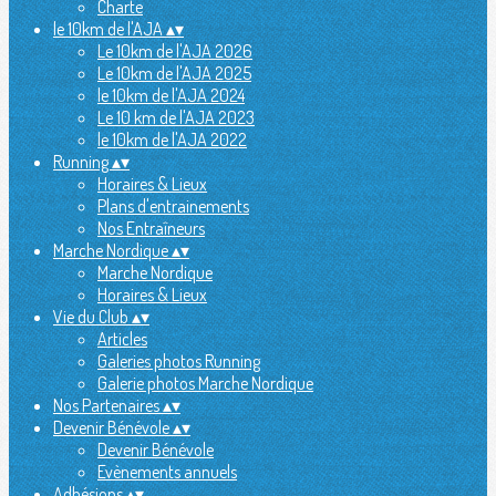
Charte
le 10km de l'AJA
▴
▾
Le 10km de l'AJA 2026
Le 10km de l'AJA 2025
le 10km de l'AJA 2024
Le 10 km de l'AJA 2023
le 10km de l'AJA 2022
Running
▴
▾
Horaires & Lieux
Plans d'entrainements
Nos Entraîneurs
Marche Nordique
▴
▾
Marche Nordique
Horaires & Lieux
Vie du Club
▴
▾
Articles
Galeries photos Running
Galerie photos Marche Nordique
Nos Partenaires
▴
▾
Devenir Bénévole
▴
▾
Devenir Bénévole
Evènements annuels
Adhésions
▴
▾