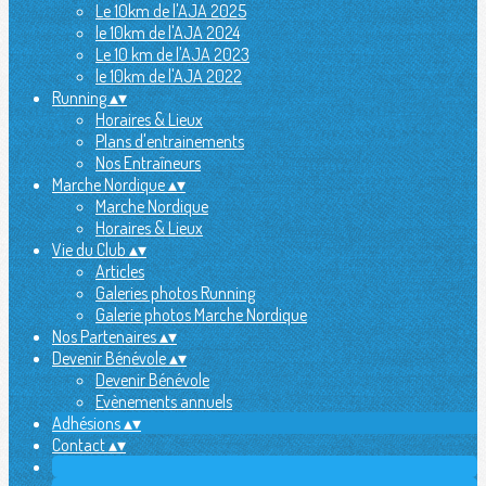
Le 10km de l'AJA 2025
le 10km de l'AJA 2024
Le 10 km de l'AJA 2023
le 10km de l'AJA 2022
Running
▴
▾
Horaires & Lieux
Plans d'entrainements
Nos Entraîneurs
Marche Nordique
▴
▾
Marche Nordique
Horaires & Lieux
Vie du Club
▴
▾
Articles
Galeries photos Running
Galerie photos Marche Nordique
Nos Partenaires
▴
▾
Devenir Bénévole
▴
▾
Devenir Bénévole
Evènements annuels
Adhésions
▴
▾
Contact
▴
▾