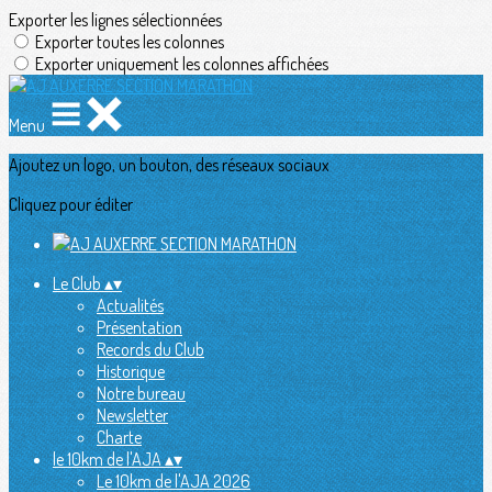
Exporter les lignes sélectionnées
Exporter toutes les colonnes
Exporter uniquement les colonnes affichées
Menu
Ajoutez un logo, un bouton, des réseaux sociaux
Cliquez pour éditer
Le Club
▴
▾
Actualités
Présentation
Records du Club
Historique
Notre bureau
Newsletter
Charte
le 10km de l'AJA
▴
▾
Le 10km de l'AJA 2026