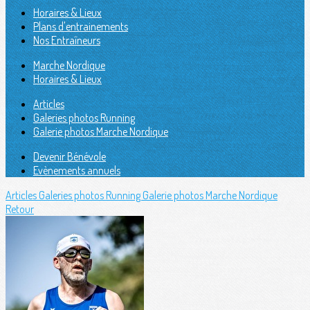
Horaires & Lieux
Plans d'entrainements
Nos Entraîneurs
Marche Nordique
Horaires & Lieux
Articles
Galeries photos Running
Galerie photos Marche Nordique
Devenir Bénévole
Evènements annuels
Articles
Galeries photos Running
Galerie photos Marche Nordique
Retour