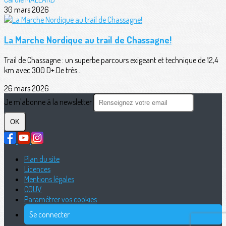
30 mars 2026
La Marche Nordique au trail de Chassagne!
Trail de Chassagne : un superbe parcours exigeant et technique de 12,4
km avec 300 D+.De très...
26 mars 2026
Je m'abonne à la newsletter
OK
Plan du site
Licences
Mentions légales
CGUV
Paramétrer vos cookies
Se connecter