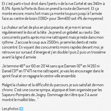
Et c’est parti « tout droit dans l’pentu » de la rue Cortel et ses 340m à
8,5%. Après la Porte du Bois on prend la route de Dixmont. Et ça
monte encore, moins fort mais ça monte toujours jusqu’à l’arrivée
face au centre de loisirs (138D+ pour 3km400 soit 4% de moyenne).
La chaleur se fait de plus en plus pesante, et je me m’arrose
régulièrement le dos et la tête. Je prend un gobelet au ravito. Des
concurrents partis après moi me rattrapent mais je reste dans mon
rythme. J’accuse le coup aux 2500m, je serre les dents et reste
concentré. En voyant des concurrents moins rapides devant moi, je
retrouve sur sursaut d’énergie et j’en double 1 puis 2 puis un troisième
avant la ligne d’arrivée.
Je termine 48° sur 60 en 20’44 sans que Damien (6° en 14’26) ni
Daniel (31° en 17’47) ne me rattrapent, je vais les encourager dans le
sprint final et on regagne le centre-ville ensemble.
Malgré la chaleur et la difficulté du parcours, je suis satisfait de mon
chrono. C’est une course sympa, atypique et bien organisée par les
Sapeurs-Pompiers de Joigny. Dommage de n’être que 3 à avoir
montré le maillot bleu…"
Les photos
ICI