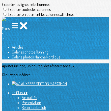
Exporter les lignes sélectionnées
Exporter toutes les colonnes
Exporter uniquement les colonnes affichées
Menu
<
>
Articles
Galeries photos Running
Galerie photos Marche Nordique
Ajoutez un logo, un bouton, des réseaux sociaux
Cliquez pour éditer
Le Club
▴
▾
Actualités
Présentation
Records du Club