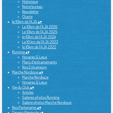
Historique
Notre bureau
Newsletter
Charte
le 10km de l'AJA
▴
▾
Le 10km de l'AJA 2026
Le 10km de l'AJA 2025
le 10km de l'AJA 2024
Le 10 km de l'AJA 2023
le 10km de l'AJA 2022
Running
▴
▾
Horaires & Lieux
Plans d'entrainements
Nos Entraîneurs
Marche Nordique
▴
▾
Marche Nordique
Horaires & Lieux
Vie du Club
▴
▾
Articles
Galeries photos Running
Galerie photos Marche Nordique
Nos Partenaires
▴
▾
Devenir Bénévole
▴
▾