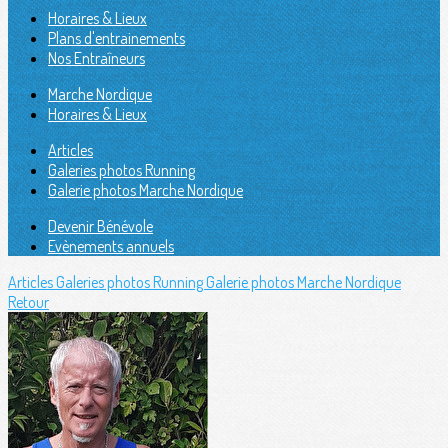
Horaires & Lieux
Plans d'entrainements
Nos Entraîneurs
Marche Nordique
Horaires & Lieux
Articles
Galeries photos Running
Galerie photos Marche Nordique
Devenir Bénévole
Evènements annuels
Articles
Galeries photos Running
Galerie photos Marche Nordique
Retour