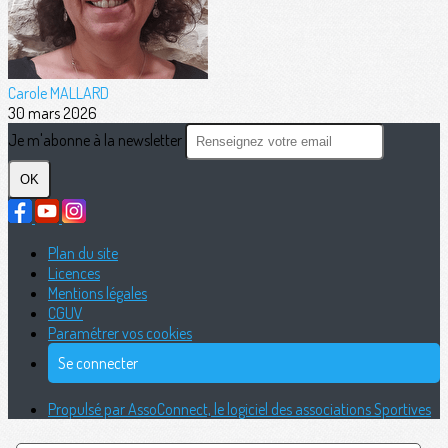
Carole MALLARD
30 mars 2026
Je m'abonne à la newsletter
OK
Plan du site
Licences
Mentions légales
CGUV
Paramétrer vos cookies
Se connecter
Propulsé par AssoConnect, le logiciel des associations Sportives