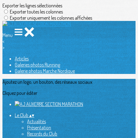
Exporter les lignes sélectionnées
Exporter toutes les colonnes
Exporter uniquement les colonnes affichées
Menu
<
>
Articles
Galeries photos Running
Galerie photos Marche Nordique
Ajoutez un logo, un bouton, des réseaux sociaux
Cliquez pour éditer
Le Club
▴
▾
Actualités
Présentation
Records du Club