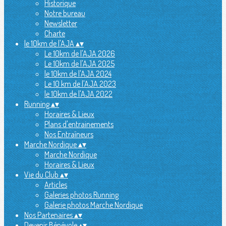
Historique
Notre bureau
Newsletter
Charte
le 10km de l'AJA
▴
▾
Le 10km de l'AJA 2026
Le 10km de l'AJA 2025
le 10km de l'AJA 2024
Le 10 km de l'AJA 2023
le 10km de l'AJA 2022
Running
▴
▾
Horaires & Lieux
Plans d'entrainements
Nos Entraîneurs
Marche Nordique
▴
▾
Marche Nordique
Horaires & Lieux
Vie du Club
▴
▾
Articles
Galeries photos Running
Galerie photos Marche Nordique
Nos Partenaires
▴
▾
Devenir Bénévole
▴
▾