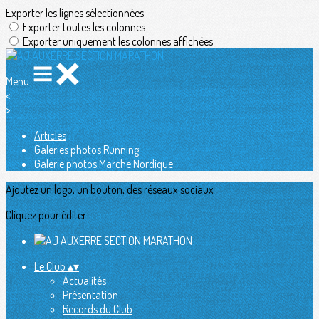
Exporter les lignes sélectionnées
Exporter toutes les colonnes
Exporter uniquement les colonnes affichées
Menu
<
>
Articles
Galeries photos Running
Galerie photos Marche Nordique
Ajoutez un logo, un bouton, des réseaux sociaux
Cliquez pour éditer
Le Club
▴
▾
Actualités
Présentation
Records du Club