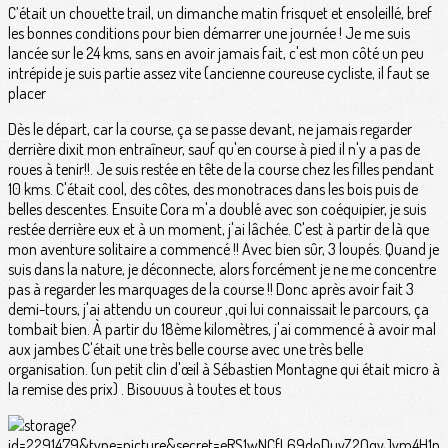
C’était un chouette trail, un dimanche matin frisquet et ensoleillé, bref
les bonnes conditions pour bien démarrer une journée ! Je me suis
lancée sur le 24 kms, sans en avoir jamais fait, c'est mon côté un peu
intrépide je suis partie assez vite (ancienne coureuse cycliste, il faut se
placer
Dès le départ, car la course, ça se passe devant, ne jamais regarder
derrière dixit mon entraîneur, sauf qu'en course à pied il n'y a pas de
roues à tenir!!. Je suis restée en tête de la course chez les filles pendant
10 kms. C'était cool, des côtes, des monotraces dans les bois puis de
belles descentes. Ensuite Cora m'a doublé avec son coéquipier, je suis
restée derrière eux et à un moment, j'ai lâchée. C'est à partir de là que
mon aventure solitaire a commencé !! Avec bien sûr, 3 loupés. Quand je
suis dans la nature, je déconnecte, alors forcément je ne me concentre
pas à regarder les marquages de la course !! Donc après avoir fait 3
demi-tours, j'ai attendu un coureur ,qui lui connaissait le parcours, ça
tombait bien. À partir du 18ème kilomètres, j'ai commencé à avoir mal
aux jambes C'était une très belle course avec une très belle
organisation. (un petit clin d'œil à Sébastien Montagne qui était micro à
la remise des prix) . Bisouuus à toutes et tous