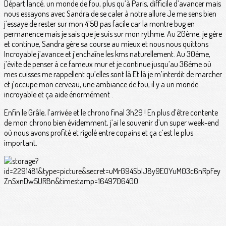
Départ lancé, un monde de fou, plus qu’à Paris, difficile d’avancer mais
nous essayons avec Sandra de se caler à notre allure Je me sens bien
j’essaye de rester sur mon 4’50 pas facile car la montre bug en
permanence mais je sais que je suis sur mon rythme. Au 20éme, je gère
et continue, Sandra gère sa course au mieux et nous nous quittons
Incroyable j’avance et j’enchaîne les kms naturellement. Au 30éme,
j’évite de penser à ce fameux mur et je continue jusqu’au 36éme où
mes cuisses me rappellent qu’elles sont là Et là je m’interdit de marcher
et j’occupe mon cerveau, une ambiance de fou, il y a un monde
incroyable et ça aide énormément .
Enfin le Grâle, l’arrivée et le chrono final 3h29 ! En plus d’être contente
de mon chrono bien évidemment, j’ai le souvenir d’un super week-end
où nous avons profité et rigolé entre copains et ça c’est le plus
important.