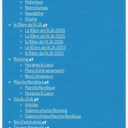
Historique
Notre bureau
Newsletter
Charte
le 10km de l'AJA
▴
▾
Le 10km de l'AJA 2026
Le 10km de l'AJA 2025
le 10km de l'AJA 2024
Le 10 km de l'AJA 2023
le 10km de l'AJA 2022
Running
▴
▾
Horaires & Lieux
Plans d'entrainements
Nos Entraîneurs
Marche Nordique
▴
▾
Marche Nordique
Horaires & Lieux
Vie du Club
▴
▾
Articles
Galeries photos Running
Galerie photos Marche Nordique
Nos Partenaires
▴
▾
Devenir Bénévole
▴
▾