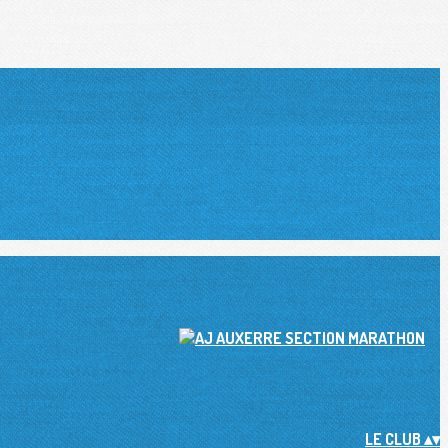
LE CLUB
▴
▾