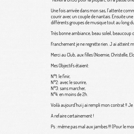
Une fois arrivée dans mon sas, l'attente comm
courir avec un couple de nantais. Ensuite une f
différents groupes de musique tout au long d
Très bonne ambiance, beau soleil, beaucoup 
Franchement je ne regrette rien. J ai atteint me
Merci au Club, aux filles (Noemie, Christelle, E
Mes Objectifs étaient:
N°1: le finir,
N°2: avec le sourire,
N°3: sans marcher,
N°4: en moins de 2h.
Voilà aujourd'hui j ai rempli mon contrat !! Je
A refaire certainement !
Ps : même pas mal aux jambes !!! (Pour le mo