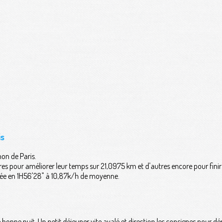
is
hon de Paris.
tres pour améliorer leur temps sur 21,0975 km et d'autres encore pour fini
arrivée en 1H56'28" à 10,87k/h de moyenne.
 bonne nuit. Un petit déjeuner vite avalé et direction les consignes pour d