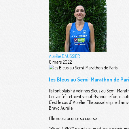
Aurélie DAUSSIER
6 mars 2022
les Bleus au Semi-Marathon de Par
Ils font plaisir à voir nos Bleus au Semi-Marat
Certain(e)s étaient venu(e)s pour le fun, d'au
C'est le cas d' Aurélie. Elle passe la ligne d'
Bravo Aurélie
Elle nous raconte sa course:
"Réveil à 6h30 pour la plupart, on a passé une