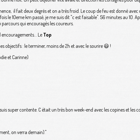
ence, il fait deux degrés et on a très froid. Le coup de feu est donné ave
ois le 10eme km passé, je me suis dit "c est faisable". 56 minutes au 10. Apr
u parcours qui encouragés les coureurs.
d encouragements... Le
Top
s objectifs : le terminer, moins de 2h et avec le sourire 😃 !
lodie et Carinne)
 suis super contente. C était un très bon week-end avec les copines et les c
ment, on verra demain)."