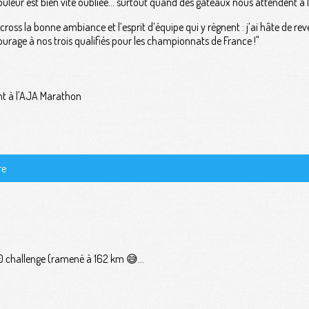
 douleur est bien vite oubliée… surtout quand des gâteaux nous attendent à l’
cross la bonne ambiance et l’esprit d’équipe qui y règnent : j’ai hâte de re
ourage à nos trois qualifiés pour les championnats de France !"
nt à l'AJA Marathon
re
challenge (ramené à 162 km 😅...