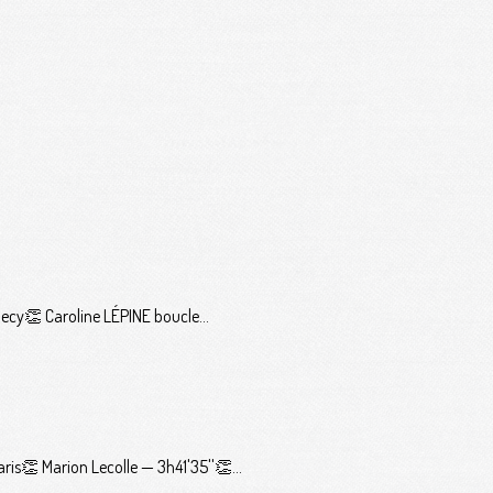
ecy👏 Caroline LÉPINE boucle...
s👏 Marion Lecolle — 3h41'35''👏...