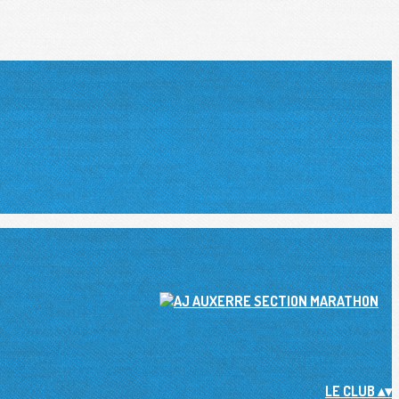
LE CLUB
▴
▾