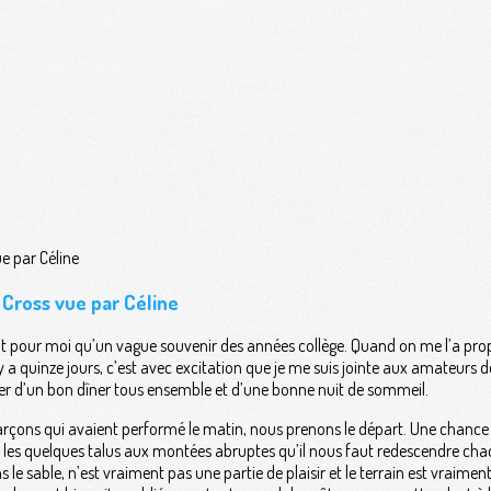
e Cross vue par Céline
t pour moi qu’un vague souvenir des années collège. Quand on me l’a propos
a quinze jours, c’est avec excitation que je me suis jointe aux amateurs de
fiter d’un bon dîner tous ensemble et d’une bonne nuit de sommeil.
rçons qui avaient performé le matin, nous prenons le départ. Une chance :
e les quelques talus aux montées abruptes qu’il nous faut redescendre chaq
 le sable, n’est vraiment pas une partie de plaisir et le terrain est vraiment 