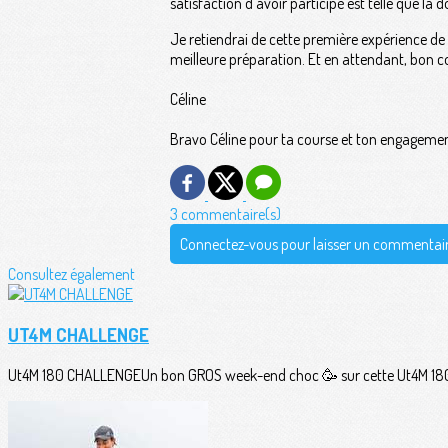
satisfaction d’avoir participé est telle que la
Je retiendrai de cette première expérience de 
meilleure préparation. Et en attendant, bon c
Céline
Bravo Céline pour ta course et ton engageme
3 commentaire(s)
Connectez-vous pour laisser un commentai
Consultez également
UT4M CHALLENGE
Ut4M 180 CHALLENGEUn bon GROS week-end choc 🥳 sur cette Ut4M 180 