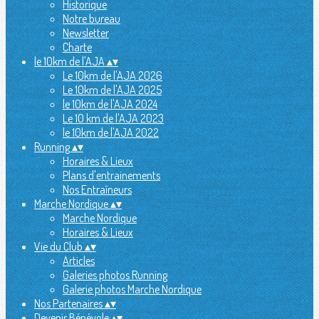
Historique
Notre bureau
Newsletter
Charte
le 10km de l'AJA
▴
▾
Le 10km de l'AJA 2026
Le 10km de l'AJA 2025
le 10km de l'AJA 2024
Le 10 km de l'AJA 2023
le 10km de l'AJA 2022
Running
▴
▾
Horaires & Lieux
Plans d'entrainements
Nos Entraîneurs
Marche Nordique
▴
▾
Marche Nordique
Horaires & Lieux
Vie du Club
▴
▾
Articles
Galeries photos Running
Galerie photos Marche Nordique
Nos Partenaires
▴
▾
Devenir Bénévole
▴
▾