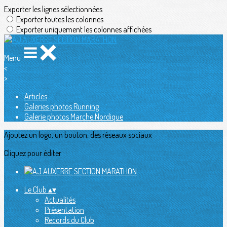
Exporter les lignes sélectionnées
Exporter toutes les colonnes
Exporter uniquement les colonnes affichées
Menu
<
>
Articles
Galeries photos Running
Galerie photos Marche Nordique
Ajoutez un logo, un bouton, des réseaux sociaux
Cliquez pour éditer
Le Club
▴
▾
Actualités
Présentation
Records du Club