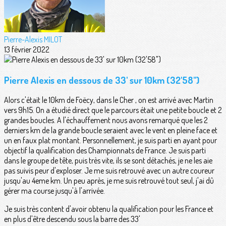
Pierre-Alexis MILOT
13 février 2022
Pierre Alexis en dessous de 33' sur 10km (32'58")
Alors c'était le 10km de Foëcy, dans le Cher , on est arrivé avec Martin
vers 9h15. On a étudié direct que le parcours était une petite boucle et 2
grandes boucles. A l'échauffement nous avons remarqué que les 2
derniers km de la grande boucle seraient avec le vent en pleine face et
un en faux plat montant. Personnellement, je suis parti en ayant pour
objectif la qualification des Championnats de France. Je suis parti
dans le groupe de tête, puis très vite, ils se sont détachés, je ne les aie
pas suivis peur d'exploser. Je me suis retrouvé avec un autre coureur
jusqu'au 4eme km. Un peu après, je me suis retrouvé tout seul, j'ai dû
gérer ma course jusqu'à l'arrivée.
Je suis très content d'avoir obtenu la qualification pour les France et
en plus d'être descendu sous la barre des 33'