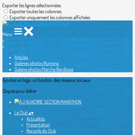
Exporter les lignes sélectionnées
Exporter toutes les colonnes
Exporter uniquement les colonnes affichées
Menu
<
>
Articles
Galeries photos Running
Galerie photos Marche Nordique
Ajoutez un logo, un bouton, des réseaux sociaux
Cliquez pour éditer
Le Club
▴
▾
Actualités
Présentation
Records du Club