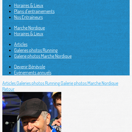
Horaires & Lieux
Plans d'entrainements
Nos Entraîneurs
Marche Nordique
Horaires & Lieux
Articles
Galeries photos Running
Galerie photos Marche Nordique
Devenir Bénévole
Evènements annuels
Articles
Galeries photos Running
Galerie photos Marche Nordique
Retour