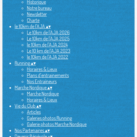
Historique
Notre bureau
Newsletter
Charte
le 10km de l'AJA
▴
▾
Le 10km de l'AJA 2026
Le 10km de l'AJA 2025
le 10km de l'AJA 2024
Le 10 km de l'AJA 2023
le 10km de l'AJA 2022
Running
▴
▾
Horaires & Lieux
Plans d'entrainements
Nos Entraîneurs
Marche Nordique
▴
▾
Marche Nordique
Horaires & Lieux
Vie du Club
▴
▾
Articles
Galeries photos Running
Galerie photos Marche Nordique
Nos Partenaires
▴
▾
Devenir Bénévole
▴
▾