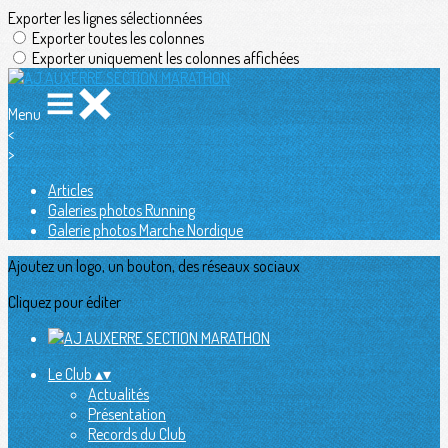
Exporter les lignes sélectionnées
Exporter toutes les colonnes
Exporter uniquement les colonnes affichées
Menu
<
>
Articles
Galeries photos Running
Galerie photos Marche Nordique
Ajoutez un logo, un bouton, des réseaux sociaux
Cliquez pour éditer
Le Club
▴
▾
Actualités
Présentation
Records du Club