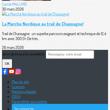
Carole MALLARD
30 mars 2026
La Marche Nordique au trail de Chassagne!
Trail de Chassagne : un superbe parcours exigeant et technique de 12,4
km avec 300 D+.De très...
26 mars 2026
Je m'abonne à la newsletter
OK
Plan du site
Licences
Mentions légales
CGUV
Paramétrer vos cookies
Se connecter