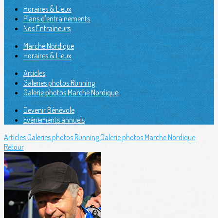
Horaires & Lieux
Plans d'entrainements
Nos Entraîneurs
Marche Nordique
Horaires & Lieux
Articles
Galeries photos Running
Galerie photos Marche Nordique
Devenir Bénévole
Evènements annuels
Articles
Galeries photos Running
Galerie photos Marche Nordique
Retour