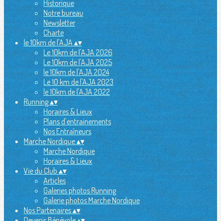
Historique
Notre bureau
Newsletter
Charte
le 10km de l'AJA
▴
▾
Le 10km de l'AJA 2026
Le 10km de l'AJA 2025
le 10km de l'AJA 2024
Le 10 km de l'AJA 2023
le 10km de l'AJA 2022
Running
▴
▾
Horaires & Lieux
Plans d'entrainements
Nos Entraîneurs
Marche Nordique
▴
▾
Marche Nordique
Horaires & Lieux
Vie du Club
▴
▾
Articles
Galeries photos Running
Galerie photos Marche Nordique
Nos Partenaires
▴
▾
Devenir Bénévole
▴
▾