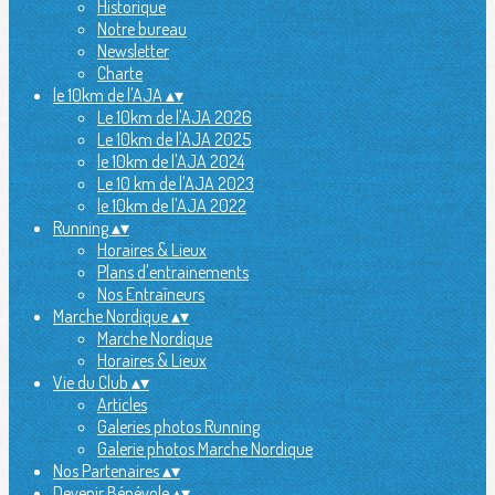
Historique
Notre bureau
Newsletter
Charte
le 10km de l'AJA
▴
▾
Le 10km de l'AJA 2026
Le 10km de l'AJA 2025
le 10km de l'AJA 2024
Le 10 km de l'AJA 2023
le 10km de l'AJA 2022
Running
▴
▾
Horaires & Lieux
Plans d'entrainements
Nos Entraîneurs
Marche Nordique
▴
▾
Marche Nordique
Horaires & Lieux
Vie du Club
▴
▾
Articles
Galeries photos Running
Galerie photos Marche Nordique
Nos Partenaires
▴
▾
Devenir Bénévole
▴
▾