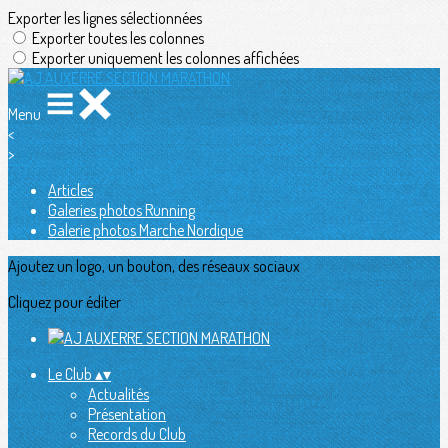
Exporter les lignes sélectionnées
Exporter toutes les colonnes
Exporter uniquement les colonnes affichées
Menu
<
>
Articles
Galeries photos Running
Galerie photos Marche Nordique
Ajoutez un logo, un bouton, des réseaux sociaux
Cliquez pour éditer
Le Club
▴
▾
Actualités
Présentation
Records du Club