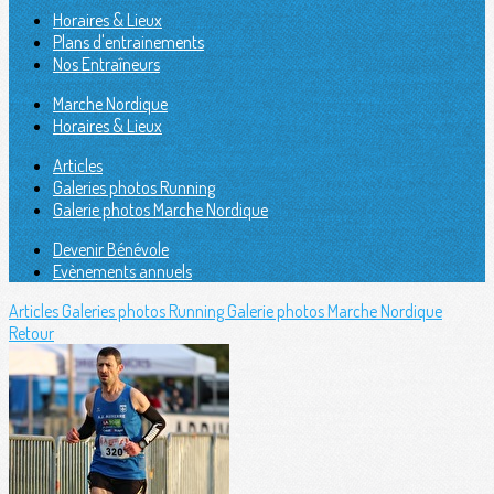
Horaires & Lieux
Plans d'entrainements
Nos Entraîneurs
Marche Nordique
Horaires & Lieux
Articles
Galeries photos Running
Galerie photos Marche Nordique
Devenir Bénévole
Evènements annuels
Articles
Galeries photos Running
Galerie photos Marche Nordique
Retour