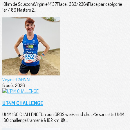
10km de SoustonsVirginie44’37Place : 383/2364Place par catégorie :
1er / 86 Masters 2...
Virginie CAGNAT
8 août 2026
UT4M CHALLENGE
Ut4M 180 CHALLENGEUn bon GROS week-end choc 🥳 sur cette Ut4M
180 challenge (ramené à 162 km 😅...