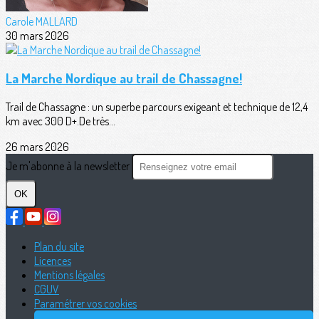
Carole MALLARD
30 mars 2026
La Marche Nordique au trail de Chassagne!
Trail de Chassagne : un superbe parcours exigeant et technique de 12,4
km avec 300 D+.De très...
26 mars 2026
Je m'abonne à la newsletter
OK
Plan du site
Licences
Mentions légales
CGUV
Paramétrer vos cookies