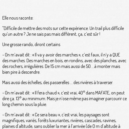
Elle nous raconte:
"Difficile de mettre des mots sur cette expérience. Un trail plus difficile
qu’un autre ? Je ne sais pas mais différent, ça, c’est sûr !
Une grosse rando, diront certains
- On m’avait dit : « Il va y avoir des marches », c’est faux, il n’y a QUE
des marches. Des marches en bois, en rondins, avec des planches, avec
des rochers, irrégulières. De 15 cm mais aussi de 50 …à monter mais
bien pire à descendre.
Mais aussi des échelles, des passerelles … des rivières à traverser.
- On m’avait dit : « Il fera chaud », c’est vrai, 40° dans MAFATE, on peut
dire ça. 13° au minimum. Mais je n’ose même pas imaginer parcourir ce
long chemin sous la pluie.
- On m’avait dit : « Ce sera beau », c’est vrai, les paysages sont
magnifiques, variés, forêts luxuriantes, rivières, cascades, ravines,
plaines d’altitude, sans oublier la mer à l’arrivée (de 0 m d’altitude à