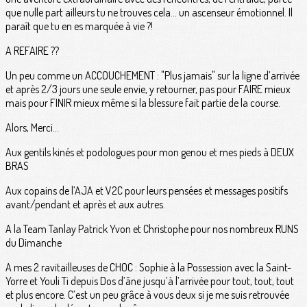
que nulle part ailleurs tu ne trouves cela... un ascenseur émotionnel. Il
paraît que tu en es marquée à vie ?!
A REFAIRE ??
Un peu comme un ACCOUCHEMENT : "Plus jamais" sur la ligne d’arrivée
et après 2/3 jours une seule envie, y retourner, pas pour FAIRE mieux
mais pour FINIR mieux même si la blessure fait partie de la course.
Alors, Merci...
Aux gentils kinés et podologues pour mon genou et mes pieds à DEUX
BRAS
Aux copains de l’AJA et V2C pour leurs pensées et messages positifs
avant/pendant et après et aux autres.
A la Team Tanlay Patrick Yvon et Christophe pour nos nombreux RUNS
du Dimanche
A mes 2 ravitailleuses de CHOC : Sophie à la Possession avec la Saint-
Yorre et Youli Ti depuis Dos d’âne jusqu’à l’arrivée pour tout, tout, tout
et plus encore. C’est un peu grâce à vous deux si je me suis retrouvée