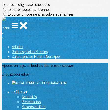
Exporter les lignes sélectionnées
Exporter toutes les colonnes
Exporter uniquement les colonnes affichées
Menu
<
>
Articles
Galeries photos Running
Galerie photos Marche Nordique
Ajoutez un logo, un bouton, des réseaux sociaux
Cliquez pour éditer
Le Club
▴
▾
Actualités
Présentation
Records du Club