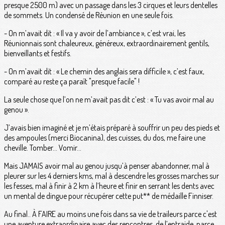
presque 2500 m) avec un passage dans les 3 cirques et leurs dentelles
de sommets. Un condensé de Réunion en une seule fois.
- On m’avait dit : « Il va y avoir de l’ambiance », c’est vrai, les
Réunionnais sont chaleureux, généreux, extraordinairement gentils,
bienveillants et festifs.
- On m’avait dit : « Le chemin des anglais sera difficile », c’est faux,
comparé au reste ça paraît "presque facile" !
La seule chose que l’on ne m’avait pas dit c’est : « Tu vas avoir mal au
genou ».
J’avais bien imaginé et je m’étais préparé à souffrir un peu des pieds et
des ampoules (merci Biocanina), des cuisses, du dos, me faire une
cheville. Tomber... Vomir...
Mais JAMAIS avoir mal au genou jusqu’à penser abandonner, mal à
pleurer sur les 4 derniers kms, mal à descendre les grosses marches sur
les fesses, mal à finir à 2 km à l’heure et finir en serrant les dents avec
un mental de dingue pour récupérer cette put** de médaille Finniser.
Au final.. À FAIRE au moins une fois dans sa vie de traileurs parce c'est
une aventure extraordinaire avec des rencontres, de l’entraide, parce