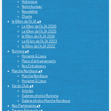
Historique
Notre bureau
Newsletter
Charte
le 10km de l'AJA
▴
▾
Le 10km de l'AJA 2026
Le 10km de l'AJA 2025
le 10km de l'AJA 2024
Le 10 km de l'AJA 2023
le 10km de l'AJA 2022
Running
▴
▾
Horaires & Lieux
Plans d'entrainements
Nos Entraîneurs
Marche Nordique
▴
▾
Marche Nordique
Horaires & Lieux
Vie du Club
▴
▾
Articles
Galeries photos Running
Galerie photos Marche Nordique
Nos Partenaires
▴
▾
Devenir Bénévole
▴
▾