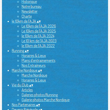
Historique
Notre bureau
Newsletter
Charte
le 10km de l'AJA
▴
▾
Le 10km de l'AJA 2026
Le 10km de l'AJA 2025
le 10km de l'AJA 2024
Le 10 km de l'AJA 2023
le 10km de l'AJA 2022
Running
▴
▾
Horaires & Lieux
Plans d'entrainements
Nos Entraîneurs
Marche Nordique
▴
▾
Marche Nordique
Horaires & Lieux
Vie du Club
▴
▾
Articles
Galeries photos Running
Galerie photos Marche Nordique
Nos Partenaires
▴
▾
Devenir Bénévole
▴
▾