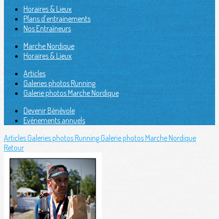
Horaires & Lieux
Plans d'entrainements
Nos Entraîneurs
Marche Nordique
Horaires & Lieux
Articles
Galeries photos Running
Galerie photos Marche Nordique
Devenir Bénévole
Evènements annuels
Articles
Galeries photos Running
Galerie photos Marche Nordique
Retour