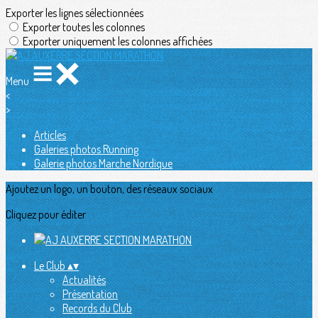
Exporter les lignes sélectionnées
Exporter toutes les colonnes
Exporter uniquement les colonnes affichées
Menu
<
>
Articles
Galeries photos Running
Galerie photos Marche Nordique
Ajoutez un logo, un bouton, des réseaux sociaux
Cliquez pour éditer
Le Club
▴
▾
Actualités
Présentation
Records du Club