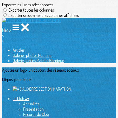
Exporter les lignes sélectionnées
Exporter toutes les colonnes
Exporter uniquement les colonnes affichées
Menu
<
>
Articles
Galeries photos Running
Galerie photos Marche Nordique
Ajoutez un logo, un bouton, des réseaux sociaux
Cliquez pour éditer
Le Club
▴
▾
Actualités
Présentation
Records du Club