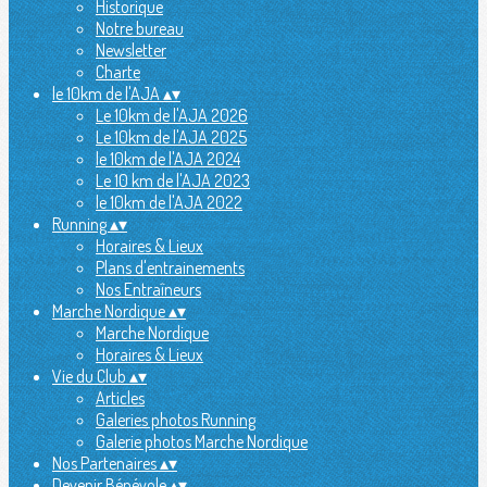
Historique
Notre bureau
Newsletter
Charte
le 10km de l'AJA
▴
▾
Le 10km de l'AJA 2026
Le 10km de l'AJA 2025
le 10km de l'AJA 2024
Le 10 km de l'AJA 2023
le 10km de l'AJA 2022
Running
▴
▾
Horaires & Lieux
Plans d'entrainements
Nos Entraîneurs
Marche Nordique
▴
▾
Marche Nordique
Horaires & Lieux
Vie du Club
▴
▾
Articles
Galeries photos Running
Galerie photos Marche Nordique
Nos Partenaires
▴
▾
Devenir Bénévole
▴
▾