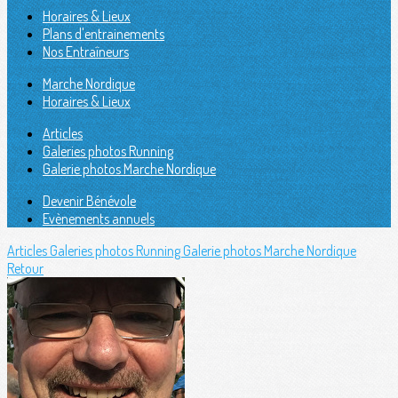
Horaires & Lieux
Plans d'entrainements
Nos Entraîneurs
Marche Nordique
Horaires & Lieux
Articles
Galeries photos Running
Galerie photos Marche Nordique
Devenir Bénévole
Evènements annuels
Articles
Galeries photos Running
Galerie photos Marche Nordique
Retour