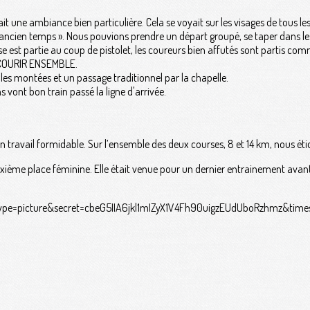
ait une ambiance bien particulière. Cela se voyait sur les visages de tous l
ancien temps ». Nous pouvions prendre un départ groupé, se taper dans le
rse est partie au coup de pistolet, les coureurs bien affutés sont partis co
: COURIR ENSEMBLE.
lles montées et un passage traditionnel par la chapelle.
ns vont bon train passé la ligne d'arrivée.
un travail formidable. Sur l’ensemble des deux courses, 8 et 14 km, nous éti
ième place féminine. Elle était venue pour un dernier entrainement avant l