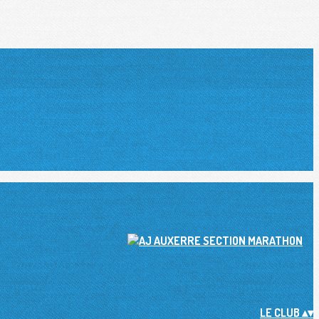
LE CLUB
▴
▾