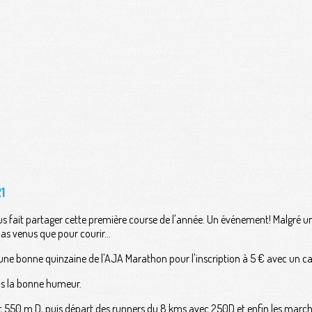
1
s fait partager cette première course de l'année. Un événement! Malgré u
pas venus que pour courir...
ne bonne quinzaine de l'AJA Marathon pour l'inscription à 5 € avec un cach
ns la bonne humeur.
c 550 m D, puis départ des runners du 8 kms avec 250D et enfin les march