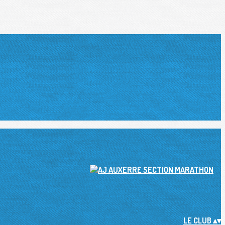
LE CLUB
▴
▾