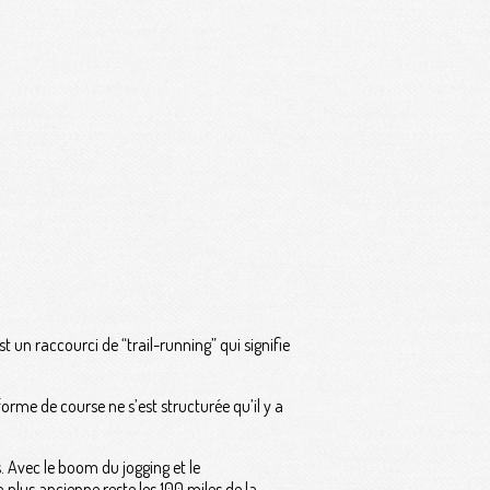
st un raccourci de “trail-running” qui signifie
forme de course ne s’est structurée qu’il y a
s. Avec le boom du jogging et le
 plus ancienne reste les 100 miles de la