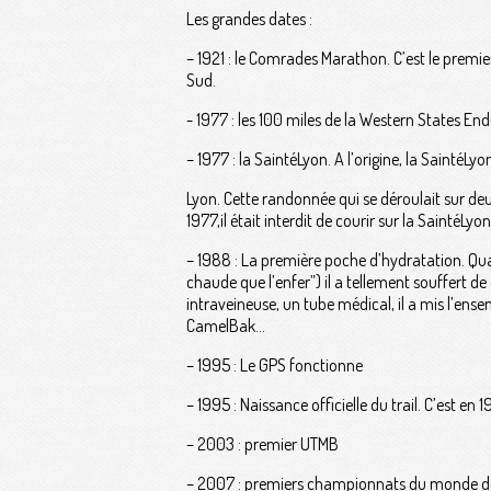
Les grandes dates :
– 1921 : le Comrades Marathon. C’est le premier 
Sud.
- 1977 : les 100 miles de la Western States En
– 1977 : la SaintéLyon. A l’origine, la SaintéLy
Lyon. Cette randonnée qui se déroulait sur d
1977,il était interdit de courir sur la SaintéLyo
– 1988 : La première poche d’hydratation. Qua
chaude que l’enfer”) il a tellement souffert de
intraveineuse, un tube médical, il a mis l’ens
CamelBak...
– 1995 : Le GPS fonctionne
– 1995 : Naissance officielle du trail. C’est en
– 2003 : premier UTMB
– 2007 : premiers championnats du monde de