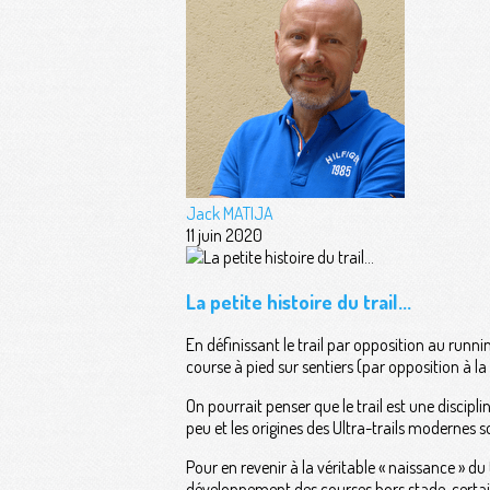
Jack MATIJA
11 juin 2020
La petite histoire du trail...
En définissant le trail par opposition au running
course à pied sur sentiers (par opposition à la 
On pourrait penser que le trail est une discipl
peu et les origines des Ultra-trails modernes so
Pour en revenir à la véritable « naissance » du 
développement des courses hors stade, certaines