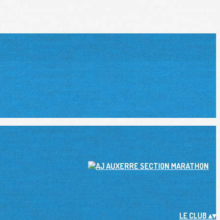
LE CLUB
▴
▾