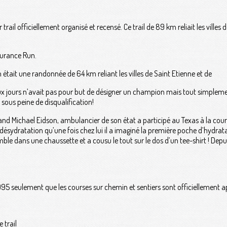
trail officiellement organisé et recensé. Ce trail de 89 km reliait les ville
durance Run.
on était une randonnée de 64 km reliant les villes de Saint Etienne et de
eux jours n’avait pas pour but de désigner un champion mais tout simpleme
n sous peine de disqualification!
nd Michael Eidson, ambulancier de son état a participé au Texas à la cours
 désydratation qu’une fois chez lui il a imaginé la première poche d’hydratat
emble dans une chaussette et a cousu le tout sur le dos d’un tee-shirt ! De
 1995 seulement que les courses sur chemin et sentiers sont officiellement ap
 trail