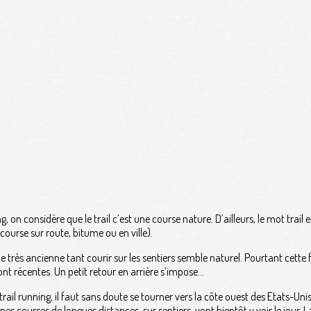
, on considère que le trail c’est une course nature. D’ailleurs, le mot trail e
course sur route, bitume ou en ville).
ine très ancienne tant courir sur les sentiers semble naturel. Pourtant cette 
nt récentes. Un petit retour en arrière s’impose...
trail running, il faut sans doute se tourner vers la côte ouest des Etats-Uni
 courses de longues distances, sur sentiers, vont bientôt y voir le jour. La