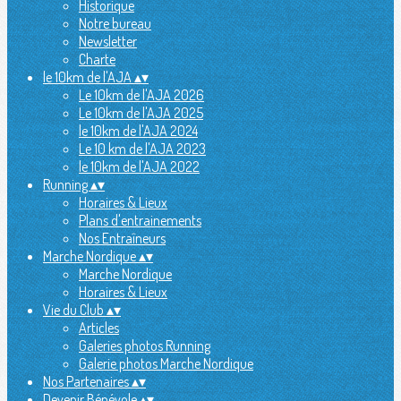
Historique
Notre bureau
Newsletter
Charte
le 10km de l'AJA
▴
▾
Le 10km de l'AJA 2026
Le 10km de l'AJA 2025
le 10km de l'AJA 2024
Le 10 km de l'AJA 2023
le 10km de l'AJA 2022
Running
▴
▾
Horaires & Lieux
Plans d'entrainements
Nos Entraîneurs
Marche Nordique
▴
▾
Marche Nordique
Horaires & Lieux
Vie du Club
▴
▾
Articles
Galeries photos Running
Galerie photos Marche Nordique
Nos Partenaires
▴
▾
Devenir Bénévole
▴
▾