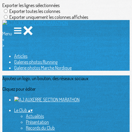
Exporter les lignes sélectionnées
Exporter toutes les colonnes
Exporter uniquement les colonnes affichées
Menu
<
>
Articles
Galeries photos Running
Galerie photos Marche Nordique
Ajoutez un logo, un bouton, des réseaux sociaux
Cliquez pour éditer
Le Club
▴
▾
Actualités
Présentation
Records du Club