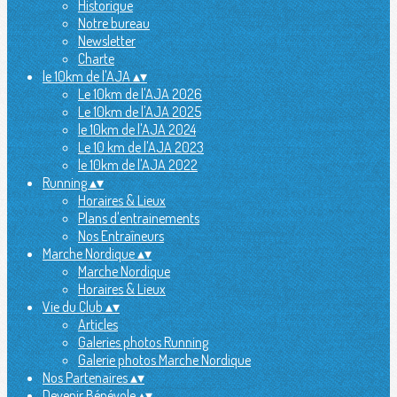
Historique
Notre bureau
Newsletter
Charte
le 10km de l'AJA
▴
▾
Le 10km de l'AJA 2026
Le 10km de l'AJA 2025
le 10km de l'AJA 2024
Le 10 km de l'AJA 2023
le 10km de l'AJA 2022
Running
▴
▾
Horaires & Lieux
Plans d'entrainements
Nos Entraîneurs
Marche Nordique
▴
▾
Marche Nordique
Horaires & Lieux
Vie du Club
▴
▾
Articles
Galeries photos Running
Galerie photos Marche Nordique
Nos Partenaires
▴
▾
Devenir Bénévole
▴
▾