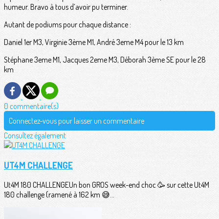
humeur. Bravo à tous d’avoir pu terminer.
Autant de podiums pour chaque distance :
Daniel 1er M3, Virginie 3ème M1, André 3eme M4 pour le 13 km
Stéphane 3eme M1, Jacques 2eme M3, Déborah 3ème SE pour le 28
km
0 commentaire(s)
Connectez-vous pour laisser un commentaire
Consultez également
UT4M CHALLENGE
Ut4M 180 CHALLENGEUn bon GROS week-end choc 🥳 sur cette Ut4M
180 challenge (ramené à 162 km 😅...