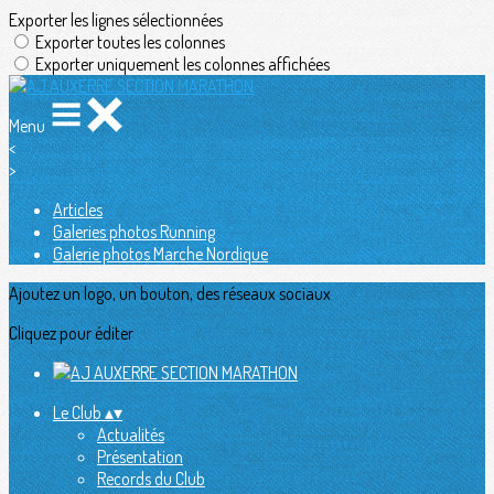
Exporter les lignes sélectionnées
Exporter toutes les colonnes
Exporter uniquement les colonnes affichées
Menu
<
>
Articles
Galeries photos Running
Galerie photos Marche Nordique
Ajoutez un logo, un bouton, des réseaux sociaux
Cliquez pour éditer
Le Club
▴
▾
Actualités
Présentation
Records du Club