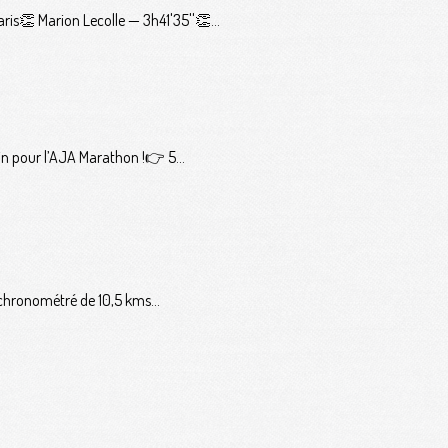
s👏 Marion Lecolle — 3h41'35''👏...
n pour l’AJA Marathon !👉 5...
 chronométré de 10,5 kms...