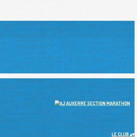
LE CLUB
▴
▾