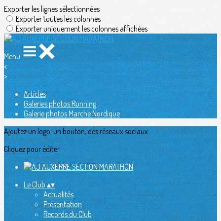
Exporter les lignes sélectionnées
Exporter toutes les colonnes
Exporter uniquement les colonnes affichées
Menu
<
>
Articles
Galeries photos Running
Galerie photos Marche Nordique
Ajoutez un logo, un bouton, des réseaux sociaux
Cliquez pour éditer
Le Club
▴
▾
Actualités
Présentation
Records du Club