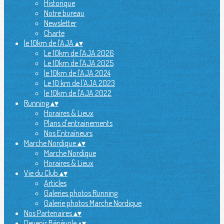
Historique
Notre bureau
Newsletter
Charte
le 10km de l'AJA
▴
▾
Le 10km de l'AJA 2026
Le 10km de l'AJA 2025
le 10km de l'AJA 2024
Le 10 km de l'AJA 2023
le 10km de l'AJA 2022
Running
▴
▾
Horaires & Lieux
Plans d'entrainements
Nos Entraîneurs
Marche Nordique
▴
▾
Marche Nordique
Horaires & Lieux
Vie du Club
▴
▾
Articles
Galeries photos Running
Galerie photos Marche Nordique
Nos Partenaires
▴
▾
Devenir Bénévole
▴
▾