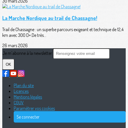
30 mars 2026
La Marche Nordique au trail de Chassagne!
Trail de Chassagne : un superbe parcours exigeant et technique de 12,4
km avec 300 D+.De très...
26 mars 2026
Je m'abonne à la newsletter
OK
Plan du site
Licences
Mentions légales
CGUV
Paramétrer vos cookies
Se connecter