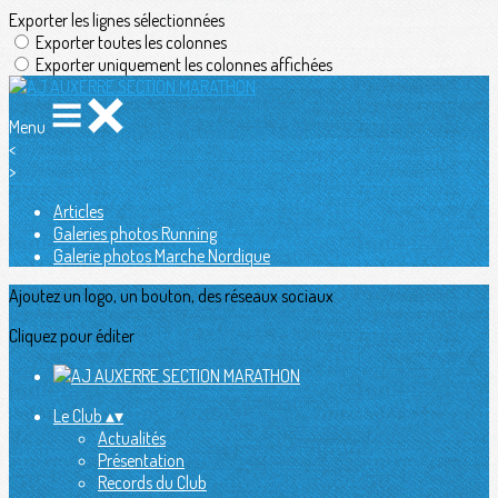
Exporter les lignes sélectionnées
Exporter toutes les colonnes
Exporter uniquement les colonnes affichées
Menu
<
>
Articles
Galeries photos Running
Galerie photos Marche Nordique
Ajoutez un logo, un bouton, des réseaux sociaux
Cliquez pour éditer
Le Club
▴
▾
Actualités
Présentation
Records du Club