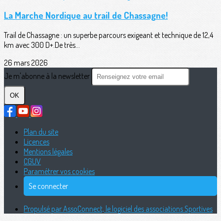
La Marche Nordique au trail de Chassagne!
Trail de Chassagne : un superbe parcours exigeant et technique de 12,4
km avec 300 D+.De très...
26 mars 2026
Je m'abonne à la newsletter
OK
Plan du site
Licences
Mentions légales
CGUV
Paramétrer vos cookies
Se connecter
Propulsé par AssoConnect, le logiciel des associations Sportives