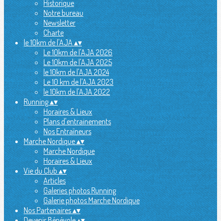
Historique
Notre bureau
Newsletter
Charte
le 10km de l'AJA
▴
▾
Le 10km de l'AJA 2026
Le 10km de l'AJA 2025
le 10km de l'AJA 2024
Le 10 km de l'AJA 2023
le 10km de l'AJA 2022
Running
▴
▾
Horaires & Lieux
Plans d'entrainements
Nos Entraîneurs
Marche Nordique
▴
▾
Marche Nordique
Horaires & Lieux
Vie du Club
▴
▾
Articles
Galeries photos Running
Galerie photos Marche Nordique
Nos Partenaires
▴
▾
Devenir Bénévole
▴
▾