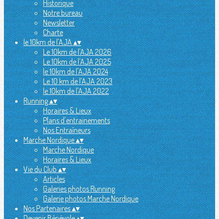
Historique
Notre bureau
Newsletter
Charte
le 10km de l'AJA
▴
▾
Le 10km de l'AJA 2026
Le 10km de l'AJA 2025
le 10km de l'AJA 2024
Le 10 km de l'AJA 2023
le 10km de l'AJA 2022
Running
▴
▾
Horaires & Lieux
Plans d'entrainements
Nos Entraîneurs
Marche Nordique
▴
▾
Marche Nordique
Horaires & Lieux
Vie du Club
▴
▾
Articles
Galeries photos Running
Galerie photos Marche Nordique
Nos Partenaires
▴
▾
Devenir Bénévole
▴
▾