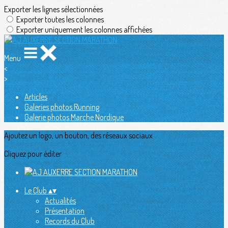
Exporter les lignes sélectionnées
Exporter toutes les colonnes
Exporter uniquement les colonnes affichées
Menu
<
>
Articles
Galeries photos Running
Galerie photos Marche Nordique
Ajoutez un logo, un bouton, des réseaux sociaux
Cliquez pour éditer
Le Club
▴
▾
Actualités
Présentation
Records du Club