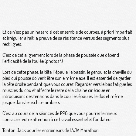
Et ce n'est pas un hasard si cet ensemble de courbes, à priori imparfait
et irrégulier a fait la preuve de sa résistance versus des segments plus
rectilignes.
C'est de cet alignement lors de la phase de poussée que dépend
l'efficacité de la foulée (photos*) :
Lors de cette phase, la tête, l'épaule, le bassin, le genou et la cheville du
pied qui pousse doivent être sur le même axe. Il est essentiel de garder
la tête droite pendant que vous courez. Regarder vers le bas fatigue les
muscles du cou et affecte le reste de la chaîne cinétique en
introduisant des tensions dans le cou, les épaules, le dos et même
jusque dans les ischio-jambiers.
C'est au cours de la séances de PPG que vous pourrez le mieux
consacrer votre attention à ce travail essentiel et fondateur.
Tonton Jack pour les entraineurs de l'AJA Marathon.