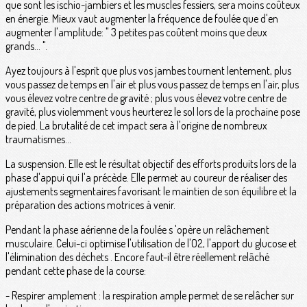
que sont les ischio-jambiers et les muscles fessiers, sera moins coûteux
en énergie. Mieux vaut augmenter la fréquence de foulée que d'en
augmenter l'amplitude: " 3 petites pas coûtent moins que deux
grands... ".
Ayez toujours à l'esprit que plus vos jambes tournent lentement, plus
vous passez de temps en l'air et plus vous passez de temps en l'air, plus
vous élevez votre centre de gravité ; plus vous élevez votre centre de
gravité, plus violemment vous heurterez le sol lors de la prochaine pose
de pied. La brutalité de cet impact sera à l'origine de nombreux
traumatismes...
La suspension. Elle est le résultat objectif des efforts produits lors de la
phase d'appui qui l'a précède. Elle permet au coureur de réaliser des
ajustements segmentaires favorisant le maintien de son équilibre et la
préparation des actions motrices à venir.
Pendant la phase aérienne de la foulée s 'opère un relâchement
musculaire. Celui-ci optimise l'utilisation de l'O2, l'apport du glucose et
l'élimination des déchets . Encore faut-il être réellement relâché
pendant cette phase de la course:
- Respirer amplement : la respiration ample permet de se relâcher sur