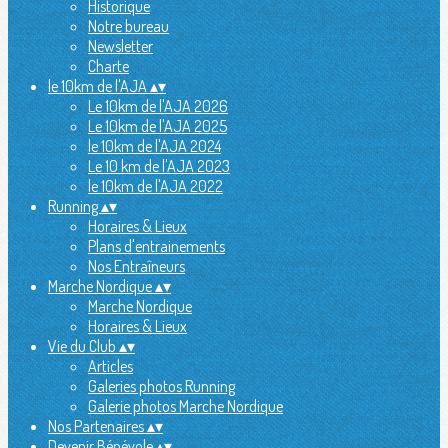
Historique
Notre bureau
Newsletter
Charte
le 10km de l'AJA
▴
▾
Le 10km de l'AJA 2026
Le 10km de l'AJA 2025
le 10km de l'AJA 2024
Le 10 km de l'AJA 2023
le 10km de l'AJA 2022
Running
▴
▾
Horaires & Lieux
Plans d'entrainements
Nos Entraîneurs
Marche Nordique
▴
▾
Marche Nordique
Horaires & Lieux
Vie du Club
▴
▾
Articles
Galeries photos Running
Galerie photos Marche Nordique
Nos Partenaires
▴
▾
Devenir Bénévole
▴
▾