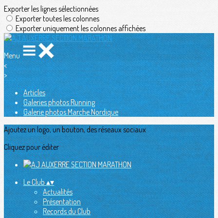
Exporter les lignes sélectionnées
Exporter toutes les colonnes
Exporter uniquement les colonnes affichées
Menu
<
>
Articles
Galeries photos Running
Galerie photos Marche Nordique
Ajoutez un logo, un bouton, des réseaux sociaux
Cliquez pour éditer
Le Club
▴
▾
Actualités
Présentation
Records du Club