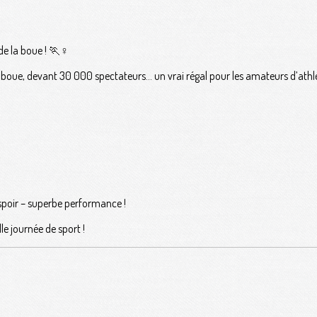
de la boue ! 🏃♀️
 boue, devant 30 000 spectateurs… un vrai régal pour les amateurs d’athl
spoir – superbe performance !
le journée de sport !