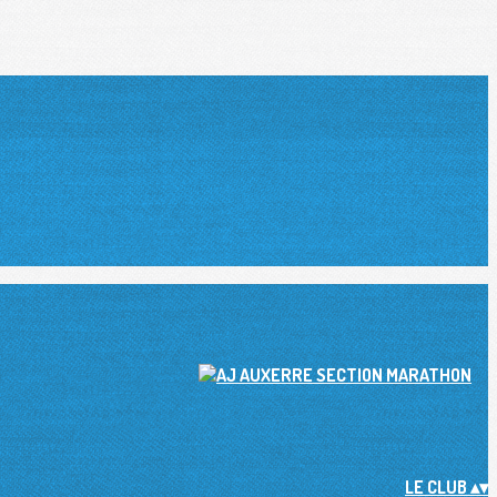
LE CLUB
▴
▾