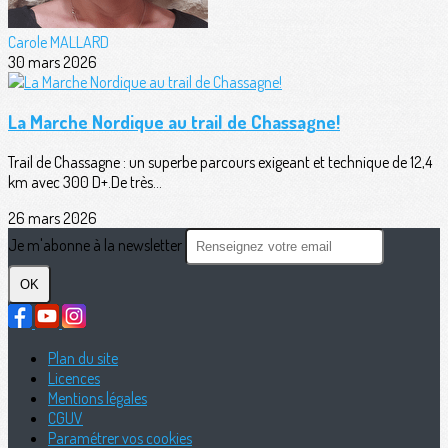
Carole MALLARD
30 mars 2026
La Marche Nordique au trail de Chassagne!
Trail de Chassagne : un superbe parcours exigeant et technique de 12,4
km avec 300 D+.De très...
26 mars 2026
Je m'abonne à la newsletter
OK
Plan du site
Licences
Mentions légales
CGUV
Paramétrer vos cookies