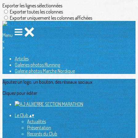
Exporter les lignes sélectionnées
Exporter toutes les colonnes
Exporter uniquement les colonnes affichées
Menu
<
>
Articles
Galeries photos Running
Galerie photos Marche Nordique
Ajoutez un logo, un bouton, des réseaux sociaux
Cliquez pour éditer
Le Club
▴
▾
Actualités
Présentation
Records du Club