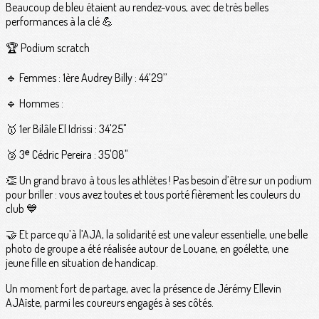
Beaucoup de bleu étaient au rendez-vous, avec de très belles
performances à la clé 💪
🏆 Podium scratch
🔹 Femmes : 1ère Audrey Billy : 44’29’’
🔹 Hommes :
🥇 1er Bilâle El Idrissi : 34'25"
🥉 3ᵉ Cédric Pereira : 35'08"
👏 Un grand bravo à tous les athlètes ! Pas besoin d’être sur un podium
pour briller : vous avez toutes et tous porté fièrement les couleurs du
club 💙
🤝 Et parce qu’à l’AJA, la solidarité est une valeur essentielle, une belle
photo de groupe a été réalisée autour de Louane, en goélette, une
jeune fille en situation de handicap.
Un moment fort de partage, avec la présence de Jérémy Ellevin
AJAïste, parmi les coureurs engagés à ses côtés.