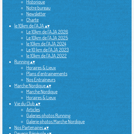
Historique
Notre bureau
Newsletter
Charte
le 10km de l'AJA
▴
▾
Le 10km de l'AJA 2026
Le 10km de l'AJA 2025
le 10km de l'AJA 2024
Le 10 km de l'AJA 2023
le 10km de l'AJA 2022
Running
▴
▾
Horaires & Lieux
Plans d'entrainements
Nos Entraîneurs
Marche Nordique
▴
▾
Marche Nordique
Horaires & Lieux
Vie du Club
▴
▾
Articles
Galeries photos Running
Galerie photos Marche Nordique
Nos Partenaires
▴
▾
Devenir Bénévole
▴
▾