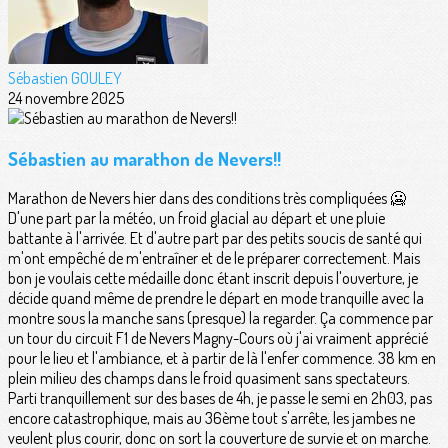
Sébastien GOULEY
24 novembre 2025
Sébastien au marathon de Nevers!!
Marathon de Nevers hier dans des conditions très compliquées 🥶
D'une part par la météo, un froid glacial au départ et une pluie
battante à l'arrivée. Et d'autre part par des petits soucis de santé qui
m'ont empêché de m'entraîner et de le préparer correctement. Mais
bon je voulais cette médaille donc étant inscrit depuis l'ouverture, je
décide quand même de prendre le départ en mode tranquille avec la
montre sous la manche sans (presque) la regarder. Ça commence par
un tour du circuit F1 de Nevers Magny-Cours où j'ai vraiment apprécié
pour le lieu et l'ambiance, et à partir de là l'enfer commence. 38 km en
plein milieu des champs dans le froid quasiment sans spectateurs.
Parti tranquillement sur des bases de 4h, je passe le semi en 2h03, pas
encore catastrophique, mais au 36ème tout s'arrête, les jambes ne
veulent plus courir, donc on sort la couverture de survie et on marche.