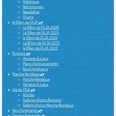
Historique
Notre bureau
Newsletter
Charte
le 10km de l'AJA
▴
▾
Le 10km de l'AJA 2026
Le 10km de l'AJA 2025
le 10km de l'AJA 2024
Le 10 km de l'AJA 2023
le 10km de l'AJA 2022
Running
▴
▾
Horaires & Lieux
Plans d'entrainements
Nos Entraîneurs
Marche Nordique
▴
▾
Marche Nordique
Horaires & Lieux
Vie du Club
▴
▾
Articles
Galeries photos Running
Galerie photos Marche Nordique
Nos Partenaires
▴
▾
Devenir Bénévole
▴
▾