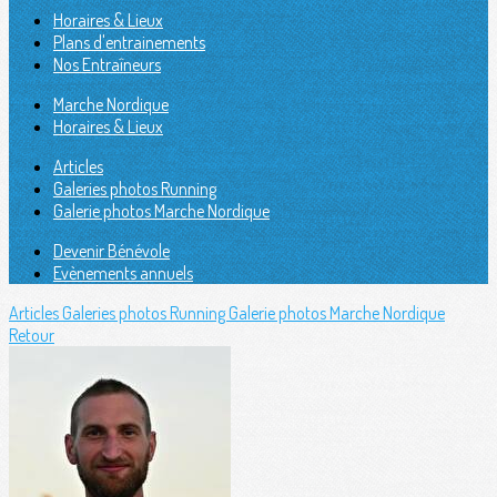
Horaires & Lieux
Plans d'entrainements
Nos Entraîneurs
Marche Nordique
Horaires & Lieux
Articles
Galeries photos Running
Galerie photos Marche Nordique
Devenir Bénévole
Evènements annuels
Articles
Galeries photos Running
Galerie photos Marche Nordique
Retour