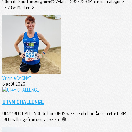
10km de SoustonsVirginie44’37Place : 383/2364Place par catégorie :
1er / 86 Masters 2...
Virginie CAGNAT
8 août 2026
UT4M CHALLENGE
Ut4M 180 CHALLENGEUn bon GROS week-end choc 🥳 sur cette Ut4M
180 challenge (ramené à 162 km 😅...