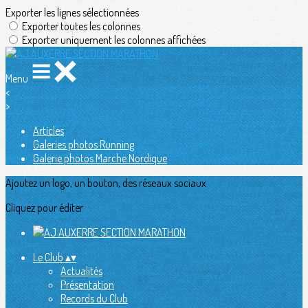
Exporter les lignes sélectionnées
Exporter toutes les colonnes
Exporter uniquement les colonnes affichées
Menu
<
>
Articles
Galeries photos Running
Galerie photos Marche Nordique
Ajoutez un logo, un bouton, des réseaux sociaux
Cliquez pour éditer
Le Club
▴
▾
Actualités
Présentation
Records du Club