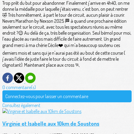
Trop prêt du but pour abandonner. Finalement j'arrive en 4h40, on me
donne la médaille pour laquelle j'étais venu, c'est bon, on peut rentrer
🤣 Très honnêtement, à part le tour de circuit, aucun plaisir à courir.
Nevers Marathon by Nexson 2025 🏁 à quand une prochaine édition
seulement sur le circuit, avec tous les spectateurs réunis au même
endroit ?😉 Au delà de ça, très belle organisation. Seul bémol pour moi,
l'eau glacée au ravitos mais difficile de faire autrement. Un grand
grand merci à ma chérie Cécile❤️ qui m'a beaucoup soutenu ces
derniers mois et sans qui je n'aurai pas été au bout de cette course (
j'avais l'idée de juste faire le tour du circuit à fond et de mettre le
clignotant). Maintenant place aux cross 🏃
0 commentaire(s)
Connectez-vous pour laisser un commentaire
Consultez également
Virginie et Isabelle aux 10km de Soustons