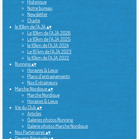
Historique
Notre bureau
Newsletter
Charte
le 10km de l'AJA
▴
▾
Le 10km de l'AJA 2026
Le 10km de l'AJA 2025
le 10km de l'AJA 2024
Le 10 km de l'AJA 2023
le 10km de l'AJA 2022
Running
▴
▾
Horaires & Lieux
Plans d'entrainements
Nos Entraîneurs
Marche Nordique
▴
▾
Marche Nordique
Horaires & Lieux
Vie du Club
▴
▾
Articles
Galeries photos Running
Galerie photos Marche Nordique
Nos Partenaires
▴
▾
Devenir Bénévole
▴
▾