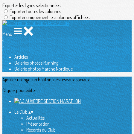
Exporter les lignes sélectionnées
Exporter toutes les colonnes
Exporter uniquement les colonnes affichées
Menu
<
>
Articles
Galeries photos Running
Galerie photos Marche Nordique
Ajoutez un logo, un bouton, des réseaux sociaux
Cliquez pour éditer
Le Club
▴
▾
Actualités
Présentation
Records du Club