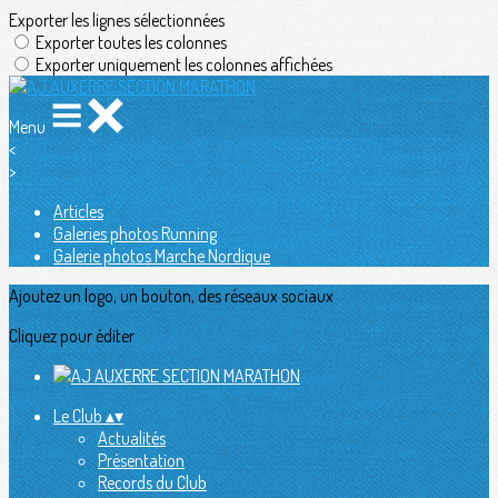
Exporter les lignes sélectionnées
Exporter toutes les colonnes
Exporter uniquement les colonnes affichées
Menu
<
>
Articles
Galeries photos Running
Galerie photos Marche Nordique
Ajoutez un logo, un bouton, des réseaux sociaux
Cliquez pour éditer
Le Club
▴
▾
Actualités
Présentation
Records du Club