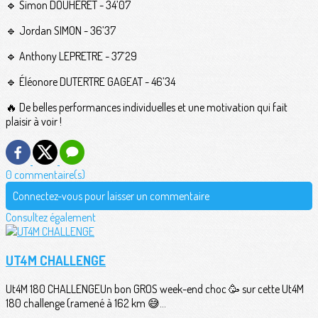
🔹 Simon DOUHERET - 34’07
🔹 Jordan SIMON - 36’37
🔹 Anthony LEPRETRE - 37’29
🔹 Éléonore DUTERTRE GAGEAT - 46’34
🔥 De belles performances individuelles et une motivation qui fait
plaisir à voir !
0 commentaire(s)
Connectez-vous pour laisser un commentaire
Consultez également
UT4M CHALLENGE
Ut4M 180 CHALLENGEUn bon GROS week-end choc 🥳 sur cette Ut4M
180 challenge (ramené à 162 km 😅...