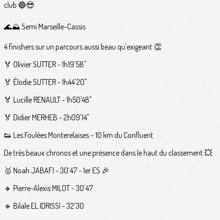
club 🔵😎
🌊⛰️ Semi Marseille–Cassis
4 finishers sur un parcours aussi beau qu’exigeant 👏
🏅 Olivier SUTTER - 1h19'58"
🏅 Élodie SUTTER - 1h44'20"
🏅 Lucille RENAULT - 1h50'48"
🏅 Didier MERHEB - 2h09'14"
👟 Les Foulées Monterelaises – 10 km du Confluent
De très beaux chronos et une présence dans le haut du classement 💥
🥇 Noah JABAFI - 30’47 - 1er ES 🎉
🔹 Pierre-Alexis MILOT - 30’47
🔹 Bilale EL IDRISSI - 32’30