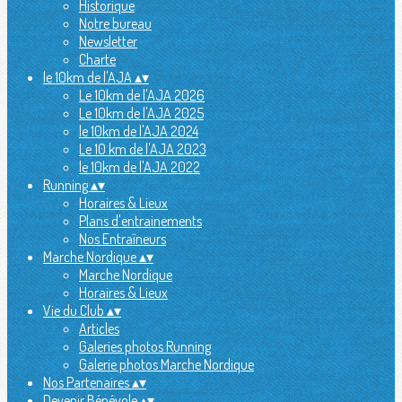
Historique
Notre bureau
Newsletter
Charte
le 10km de l'AJA
▴
▾
Le 10km de l'AJA 2026
Le 10km de l'AJA 2025
le 10km de l'AJA 2024
Le 10 km de l'AJA 2023
le 10km de l'AJA 2022
Running
▴
▾
Horaires & Lieux
Plans d'entrainements
Nos Entraîneurs
Marche Nordique
▴
▾
Marche Nordique
Horaires & Lieux
Vie du Club
▴
▾
Articles
Galeries photos Running
Galerie photos Marche Nordique
Nos Partenaires
▴
▾
Devenir Bénévole
▴
▾