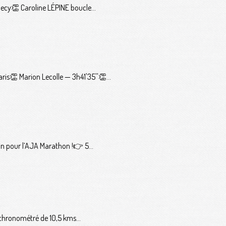
ecy👏 Caroline LÉPINE boucle...
s👏 Marion Lecolle — 3h41'35''👏...
n pour l’AJA Marathon !👉 5...
 chronométré de 10,5 kms...