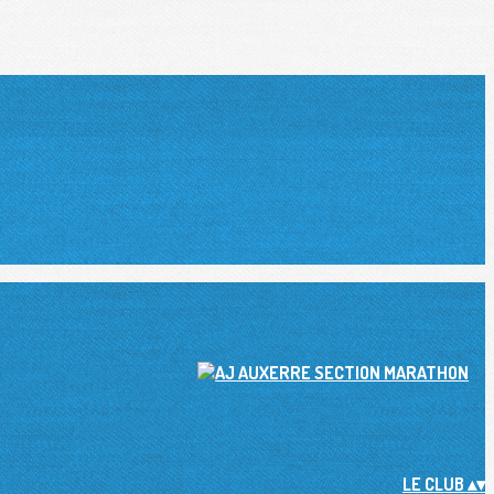
LE CLUB
▴
▾