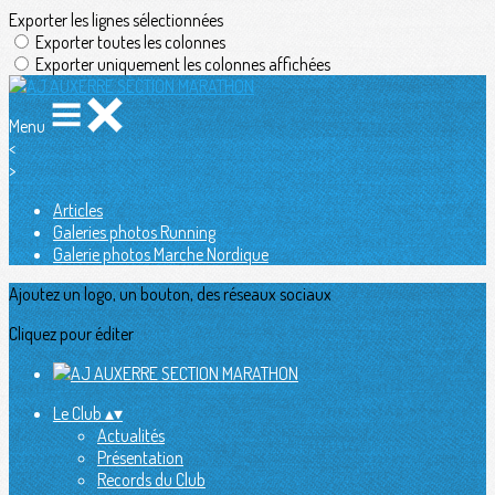
Exporter les lignes sélectionnées
Exporter toutes les colonnes
Exporter uniquement les colonnes affichées
Menu
<
>
Articles
Galeries photos Running
Galerie photos Marche Nordique
Ajoutez un logo, un bouton, des réseaux sociaux
Cliquez pour éditer
Le Club
▴
▾
Actualités
Présentation
Records du Club