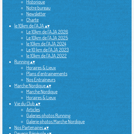
Historique
Notre bureau
Newsletter
Charte
le 10km de l'AJA
▴
▾
Le 10km de l'AJA 2026
Le 10km de l'AJA 2025
le 10km de l'AJA 2024
Le 10 km de l'AJA 2023
le 10km de l'AJA 2022
Running
▴
▾
Horaires & Lieux
Plans d'entrainements
Nos Entraîneurs
Marche Nordique
▴
▾
Marche Nordique
Horaires & Lieux
Vie du Club
▴
▾
Articles
Galeries photos Running
Galerie photos Marche Nordique
Nos Partenaires
▴
▾
Devenir Bénévole
▴
▾