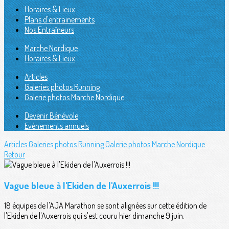
Horaires & Lieux
Plans d'entrainements
Nos Entraîneurs
Marche Nordique
Horaires & Lieux
Articles
Galeries photos Running
Galerie photos Marche Nordique
Devenir Bénévole
Evènements annuels
Articles
Galeries photos Running
Galerie photos Marche Nordique
Retour
Vague bleue à l'Ekiden de l'Auxerrois !!!
18 équipes de l'AJA Marathon se sont alignées sur cette édition de
l'Ekiden de l'Auxerrois qui s'est couru hier dimanche 9 juin.