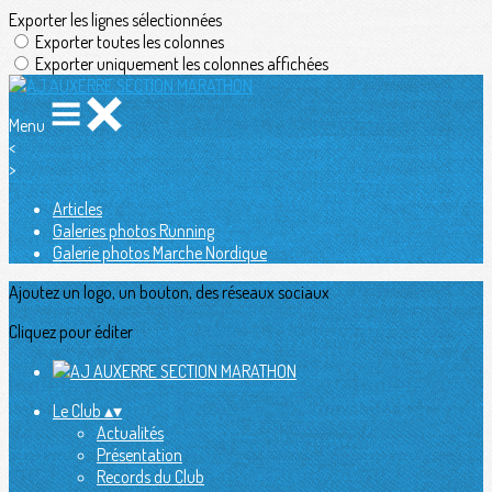
Exporter les lignes sélectionnées
Exporter toutes les colonnes
Exporter uniquement les colonnes affichées
Menu
<
>
Articles
Galeries photos Running
Galerie photos Marche Nordique
Ajoutez un logo, un bouton, des réseaux sociaux
Cliquez pour éditer
Le Club
▴
▾
Actualités
Présentation
Records du Club