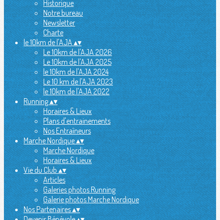
Historique
Notre bureau
Newsletter
Charte
le 10km de l'AJA
▴
▾
Le 10km de l'AJA 2026
Le 10km de l'AJA 2025
le 10km de l'AJA 2024
Le 10 km de l'AJA 2023
le 10km de l'AJA 2022
Running
▴
▾
Horaires & Lieux
Plans d'entrainements
Nos Entraîneurs
Marche Nordique
▴
▾
Marche Nordique
Horaires & Lieux
Vie du Club
▴
▾
Articles
Galeries photos Running
Galerie photos Marche Nordique
Nos Partenaires
▴
▾
Devenir Bénévole
▴
▾