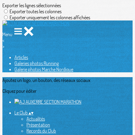
Exporter les lignes sélectionnées
Exporter toutes les colonnes
Exporter uniquement les colonnes affichées
Menu
<
>
Articles
Galeries photos Running
Galerie photos Marche Nordique
Ajoutez un logo, un bouton, des réseaux sociaux
Cliquez pour éditer
Le Club
▴
▾
Actualités
Présentation
Records du Club