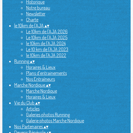
Historique
Notre bureau
Newsletter
Charte
le 10km de l'AJA
▴
▾
Le 10km de l'AJA 2026
Le 10km de l'AJA 2025
le 10km de l'AJA 2024
Le 10 km de l'AJA 2023
le 10km de l'AJA 2022
Running
▴
▾
Horaires & Lieux
Plans d'entrainements
Nos Entraîneurs
Marche Nordique
▴
▾
Marche Nordique
Horaires & Lieux
Vie du Club
▴
▾
Articles
Galeries photos Running
Galerie photos Marche Nordique
Nos Partenaires
▴
▾
Devenir Bénévole
▴
▾