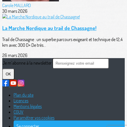
Carole MALLARD
30 mars 2026
La Marche Nordique au trail de Chassagne!
Trail de Chassagne : un superbe parcours exigeant et technique de 12,4
km avec 300 D+.De très...
26 mars 2026
Je m'abonne à la newsletter
OK
Plan du site
Licences
Mentions légales
CGUV
Paramétrer vos cookies
Se connecter