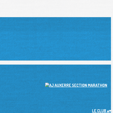
LE CLUB
▴
▾