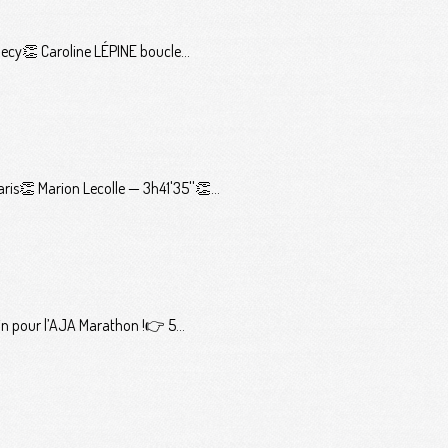
ecy👏 Caroline LÉPINE boucle...
s👏 Marion Lecolle — 3h41'35''👏...
n pour l’AJA Marathon !👉 5...