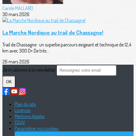
Carole MALLARD
30 mars 2026
La Marche Nordique au trail de Chassagne!
Trail de Chassagne : un superbe parcours exigeant et technique de 12,4
km avec 300 D+.De très...
26 mars 2026
Je m'abonne à la newsletter
OK
Plan du site
Licences
Mentions légales
CGUV
Paramétrer vos cookies