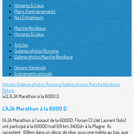
Horaires & Lieux
Plans d'entrainements
Nos Entraîneurs
Marche Nordique
Horaires & Lieux
Articles
Galeries photos Running
Galerie photos Marche Nordique
Devenir Bénévole
Evènements annuels
Articles
Galeries photos Running
Galerie photos Marche Nordique
Retour
L'AJA Marathon à la 6000 D
l’AJA Marathon à l’assaut de la 6000D. Florian (3.z)et Laurent (lolo)
ont participé à la 6000D trail 69 km 3400d+ à la Plagne . Ils
racontent : 69km dans un décor de rêve, sous une météo au top, que