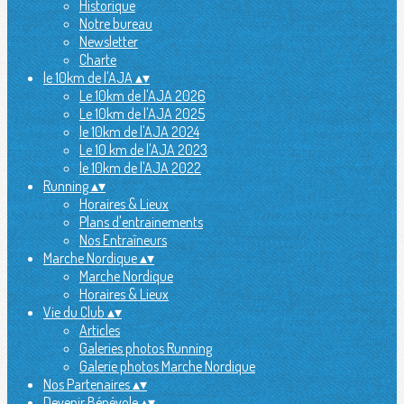
Historique
Notre bureau
Newsletter
Charte
le 10km de l'AJA
▴
▾
Le 10km de l'AJA 2026
Le 10km de l'AJA 2025
le 10km de l'AJA 2024
Le 10 km de l'AJA 2023
le 10km de l'AJA 2022
Running
▴
▾
Horaires & Lieux
Plans d'entrainements
Nos Entraîneurs
Marche Nordique
▴
▾
Marche Nordique
Horaires & Lieux
Vie du Club
▴
▾
Articles
Galeries photos Running
Galerie photos Marche Nordique
Nos Partenaires
▴
▾
Devenir Bénévole
▴
▾