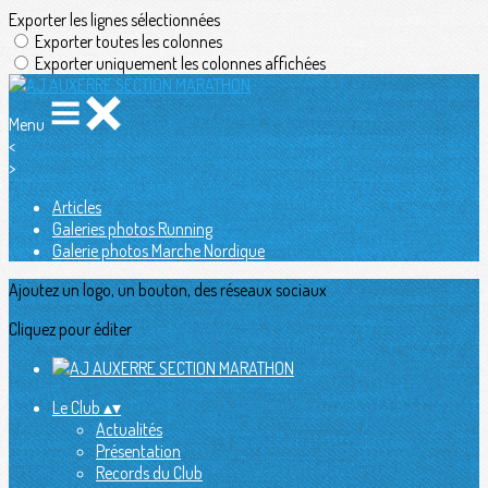
Exporter les lignes sélectionnées
Exporter toutes les colonnes
Exporter uniquement les colonnes affichées
Menu
<
>
Articles
Galeries photos Running
Galerie photos Marche Nordique
Ajoutez un logo, un bouton, des réseaux sociaux
Cliquez pour éditer
Le Club
▴
▾
Actualités
Présentation
Records du Club