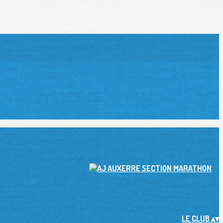
LE CLUB
▴
▾