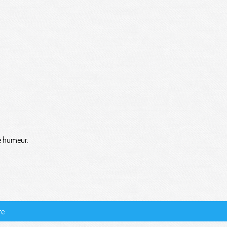
e humeur.
re