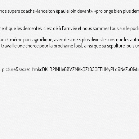
s supers coachs «lance ton épaule loin devant», «prolonge bien plus derriè
ent que les descentes, c’est déjà l’arrivée et nous sommes tous sur le pod
t même pantagruélique, avec des mets plus divins les uns que les autres. 
travaille une chorée pour la prochaine fois), ainsi que sa sépulture, puis