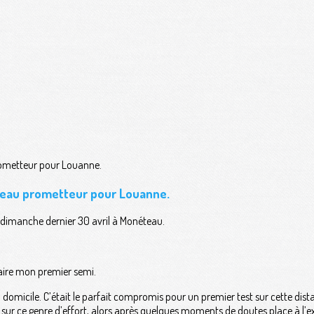
eau prometteur pour Louanne.
dimanche dernier 30 avril à Monéteau.
 faire mon premier semi.
 à domicile. C’était le parfait compromis pour un premier test sur cette di
sur ce genre d’effort, alors après quelques moments de doutes place à l’e