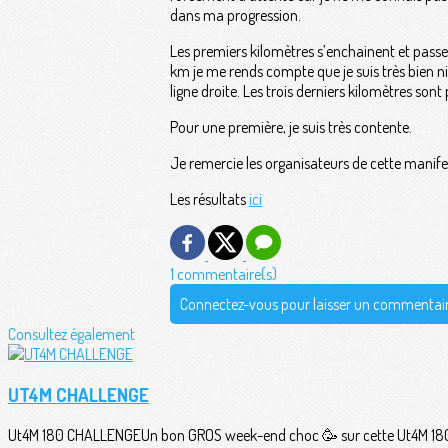
dans ma progression.
Les premiers kilomètres s’enchainent et passe
km je me rends compte que je suis très bien 
ligne droite. Les trois derniers kilomètres sont
Pour une première, je suis très contente.
Je remercie les organisateurs de cette manife
Les résultats
ici
1 commentaire(s)
Connectez-vous pour laisser un commentai
Consultez également
UT4M CHALLENGE
Ut4M 180 CHALLENGEUn bon GROS week-end choc 🥳 sur cette Ut4M 180 