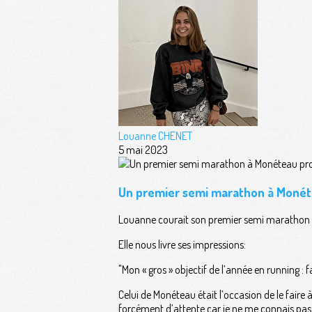
Louanne CHENET
5 mai 2023
Un premier semi marathon à Monét
Louanne courait son premier semi marathon 
Elle nous livre ses impressions:
"Mon « gros » objectif de l’année en running :
Celui de Monéteau était l’occasion de le faire
forcément d’attente car je ne me connais pas 