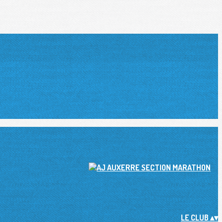
LE CLUB
▴
▾