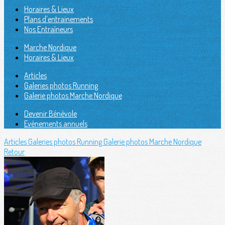
Horaires & Lieux
Plans d'entrainements
Nos Entraîneurs
Marche Nordique
Horaires & Lieux
Articles
Galeries photos Running
Galerie photos Marche Nordique
Devenir Bénévole
Evènements annuels
Articles
Galeries photos Running
Galerie photos Marche Nordique
Retour