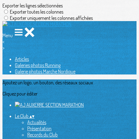
Exporter les lignes sélectionnées
Exporter toutes les colonnes
Exporter uniquement les colonnes affichées
Menu
<
>
Articles
Galeries photos Running
Galerie photos Marche Nordique
Ajoutez un logo, un bouton, des réseaux sociaux
Cliquez pour éditer
Le Club
▴
▾
Actualités
Présentation
Records du Club