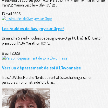
Week-end de courses pour l'AJA Marathon ! 🏃♂️🔵🇫🇷 Marathon de
Paris👏 Marion Lecolle — 3h41'35''👏...
13 avril 2026
Les Foulées de Savigny sur Orge!
Dimanche 5 avril – Foulées de Savigny-sur-Orge (10 km) 🔥💥 Carton
plein pour l’AJA Marathon !👉 5...
6 avril 2026
Vers un dépassement de soi à L'Avonnaise
Trois AJAïstes Marche Nordique sont allés se challenger sur un
parcours chronométré de 10,5 kms...