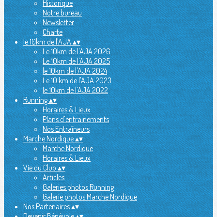
Historique
Notre bureau
Newsletter
Charte
le 10km de l'AJA
▴
▾
Le 10km de l'AJA 2026
Le 10km de l'AJA 2025
le 10km de l'AJA 2024
Le 10 km de l'AJA 2023
le 10km de l'AJA 2022
Running
▴
▾
Horaires & Lieux
Plans d'entrainements
Nos Entraîneurs
Marche Nordique
▴
▾
Marche Nordique
Horaires & Lieux
Vie du Club
▴
▾
Articles
Galeries photos Running
Galerie photos Marche Nordique
Nos Partenaires
▴
▾
Devenir Bénévole
▴
▾