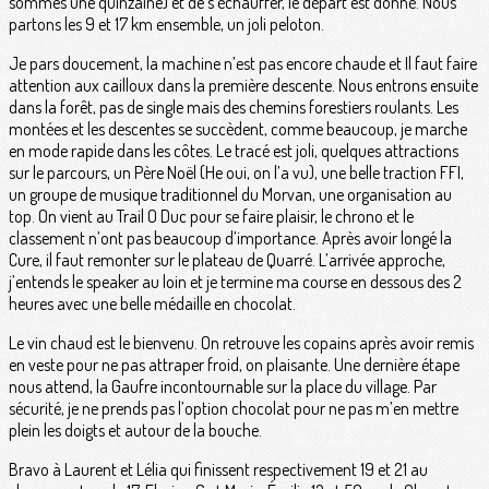
sommes une quinzaine) et de s’échauffer, le départ est donné. Nous
partons les 9 et 17 km ensemble, un joli peloton.
Je pars doucement, la machine n’est pas encore chaude et Il faut faire
attention aux cailloux dans la première descente. Nous entrons ensuite
dans la forêt, pas de single mais des chemins forestiers roulants. Les
montées et les descentes se succèdent, comme beaucoup, je marche
en mode rapide dans les côtes. Le tracé est joli, quelques attractions
sur le parcours, un Père Noël (He oui, on l’a vu), une belle traction FFI,
un groupe de musique traditionnel du Morvan, une organisation au
top. On vient au Trail O Duc pour se faire plaisir, le chrono et le
classement n’ont pas beaucoup d’importance. Après avoir longé la
Cure, il faut remonter sur le plateau de Quarré. L’arrivée approche,
j’entends le speaker au loin et je termine ma course en dessous des 2
heures avec une belle médaille en chocolat.
Le vin chaud est le bienvenu. On retrouve les copains après avoir remis
en veste pour ne pas attraper froid, on plaisante. Une dernière étape
nous attend, la Gaufre incontournable sur la place du village. Par
sécurité, je ne prends pas l’option chocolat pour ne pas m’en mettre
plein les doigts et autour de la bouche.
Bravo à Laurent et Lélia qui finissent respectivement 19 et 21 au